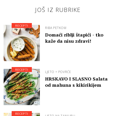
JOŠ IZ RUBRIKE
RECEPTI
RIBA PETKOM
Domaći riblji štapići - tko
kaže da nisu zdravi!
RECEPTI
LJETO = POVRĆE
HRSKAVO I SLASNO Salata
od mahuna s kikirikijem
RECEPTI
LJETO NA TANJURU