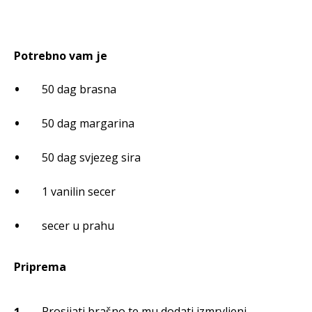
Potrebno vam je
50 dag brasna
50 dag margarina
50 dag svjezeg sira
1 vanilin secer
secer u prahu
Priprema
Prosijati brašno te mu dodati izmrvljeni