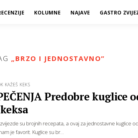
RECENZIJE
KOLUMNE
NAJAVE
GASTRO ZVIJE
AG
„
BRZO I JEDNOSTAVNO
”
K KAŽEŠ KEKS
PEČENJA Predobre kuglice o
 keksa
zvijezde su brojnih recepata, a ovaj za jednostavne kuglice 
nam je favorit. Kuglice su br…