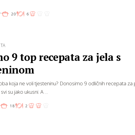
'
20'
6
ŠTA
 9 top recepata za jela s
teninom
osoba koja ne voli tjesteninu? Donosimo 9 odličnih recepata za
i svi su jako ukusni. A …
'
18'
2