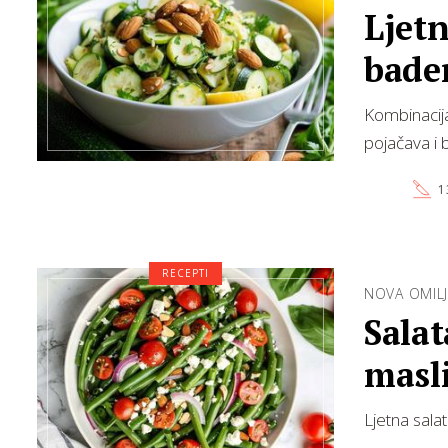
Ljetn
badem
Kombinacija
pojačava i 
1
RECEPTI
NOVA OMILJ
Salat
masl
Ljetna salat