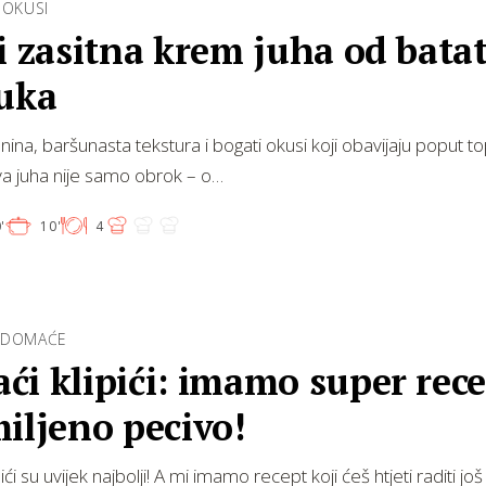
 OKUSI
i zasitna krem juha od batat
luka
nina, baršunasta tekstura i bogati okusi koji obavijaju poput t
Ova juha nije samo obrok – o…
'
10'
4
 DOMAĆE
i klipići: imamo super rec
iljeno pecivo!
ći su uvijek najbolji! A mi imamo recept koji ćeš htjeti raditi jo