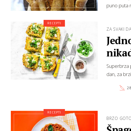
puno puta n
RECEPTI
ZA SVAKI D
Jedno
nikad
Superbrza p
dan, za brz
28
RECEPTI
BRZO GOTOV
Špage