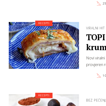
25
RECEPTI
VIRALNI HIT
TOPI
krump
Novi viralni
provjeren r
10
RECEPTI
BEZ PEČENJ