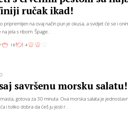
finiji ručak ikad!
o pripremljen na ovaj način pun je okusa, a svidjet će se i oni
 na jela s ribom. Špage…
'
18'
4
NO
saj savršenu morsku salatu!
masta, gotova za 30 minuta. Ova morska salata je jednostavn
a i toliko dobra da ćeš ju jesti r…