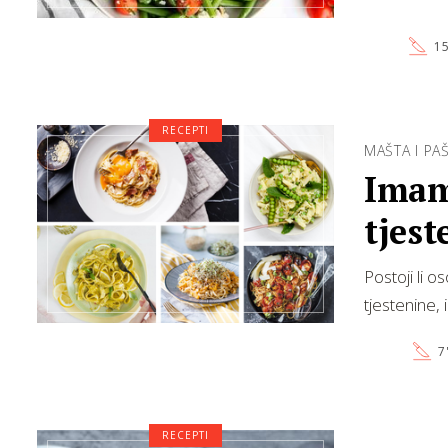
15
RECEPTI
MAŠTA I PA
Imamo
tjes
Postoji li 
tjestenine, 
7
RECEPTI