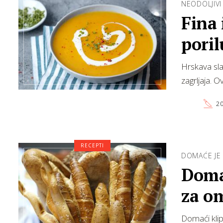
NEODOLJIVI
Fina 
pori
Hrskava sla
zagrljaja. 
20
RECEPTI
DOMAĆE JE
Domać
za om
Domaći klipi