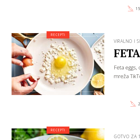
15
RECEPTI
VIRALNO I 
FETA
Feta eggs, 
mreža TikTo
2
RECEPTI
GOTVO ZA 