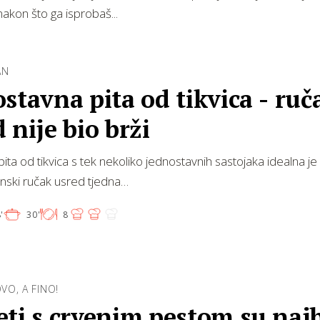
akon što ga isprobaš...
AN
stavna pita od tikvica - ruč
 nije bio brži
ita od tikvica s tek nekoliko jednostavnih sastojaka idealna je
inski ručak usred tjedna…
'
30'
8
O, A FINO!
ti s crvenim pestom su najb