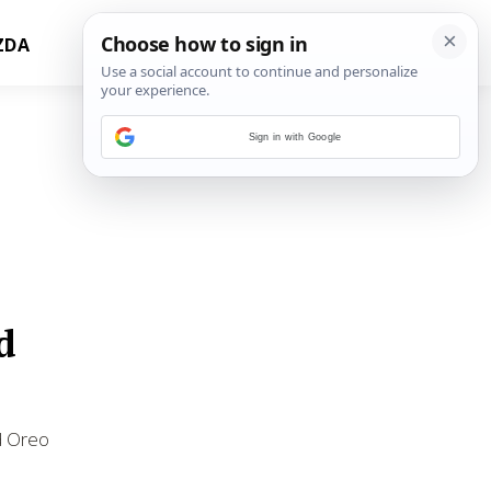
ZDA
Sign in with Google
d
od Oreo