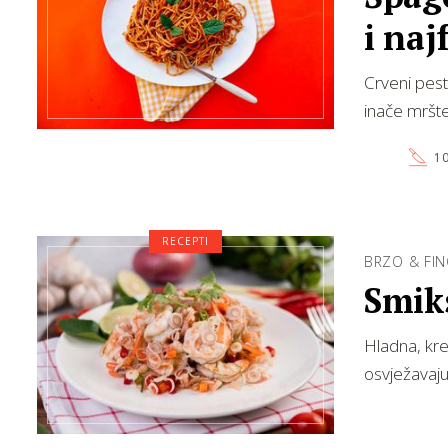
i naj
Crveni pest
inače mršte
10
RECEPTI
BRZO & FI
Smik
Hladna, kre
osvježavajuć