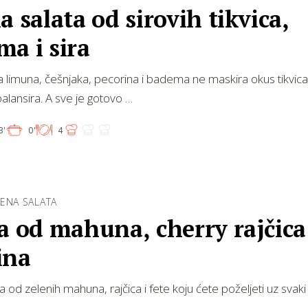
a salata od sirovih tikvica,
a i sira
 limuna, češnjaka, pecorina i badema ne maskira okus tikvica
balansira. A sve je gotovo …
3'
0'
4
ENA SALATA
a od mahuna, cherry rajčica
ina
a od zelenih mahuna, rajčica i fete koju ćete poželjeti uz svaki r