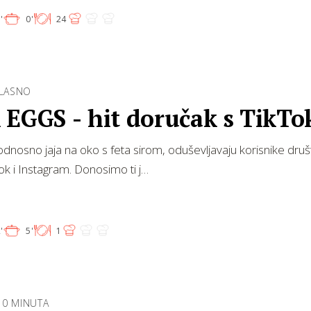
'
0'
24
SLASNO
 EGGS - hit doručak s TikTo
odnosno jaja na oko s feta sirom, oduševljavaju korisnike druš
k i Instagram. Donosimo ti j…
'
5'
1
10 MINUTA