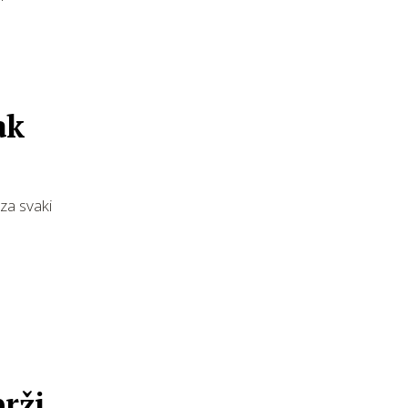
ak
 za svaki
rži