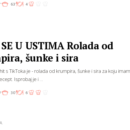
'
63'
4
 SE U USTIMA Rolada od
ira, šunke i sira
 hit s TikToka je - rolada od krumpira, šunke i sira za koju ima
ecept. Isprobaj je i …
'
30'
6
A