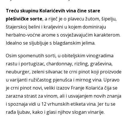
Treću skupinu Kolarićevih vina čine stare
plešivičke sorte
, a riječ je o plavecu žutom, šipelju,
štajerskoj belini i kraljevini u kojem dominiraju
herbalno-voćne arome s osvježavajućim karakterom.
Idealno se sljubljuje s blagdanskim jelima.
Osim spomenutih sorti, u obiteljskim vinogradima
rastu i portugizac, chardonnay, rizling, graševina,
neuburger, zeleni silvanac te crni pinot koji proizvode
u varijanti ružičastog pjenušca i mirnog vina. Upravo
je crni pinot novi, veliki izazov Franje Kolarića čija se
zarazna strast za vinom, ali i usvajanjem novih znanja
i spoznaja vidi u 12 vrhunskih etiketa vina. Jer tu se
rađa ljubav, kako i glasi njihov slogan vinarije.