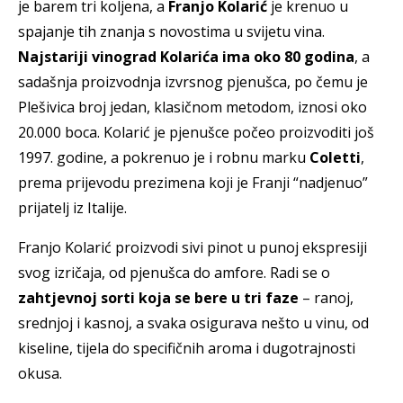
je barem tri koljena, a
Franjo Kolarić
je krenuo u
spajanje tih znanja s novostima u svijetu vina.
Najstariji vinograd Kolarića ima oko 80 godina
, a
sadašnja proizvodnja izvrsnog pjenušca, po čemu je
Plešivica broj jedan, klasičnom metodom, iznosi oko
20.000 boca. Kolarić je pjenušce počeo proizvoditi još
1997. godine, a pokrenuo je i robnu marku
Coletti
,
prema prijevodu prezimena koji je Franji “nadjenuo”
prijatelj iz Italije.
Franjo Kolarić proizvodi sivi pinot u punoj ekspresiji
svog izričaja, od pjenušca do amfore. Radi se o
zahtjevnoj sorti koja se bere u tri faze
– ranoj,
srednjoj i kasnoj, a svaka osigurava nešto u vinu, od
kiseline, tijela do specifičnih aroma i dugotrajnosti
okusa.