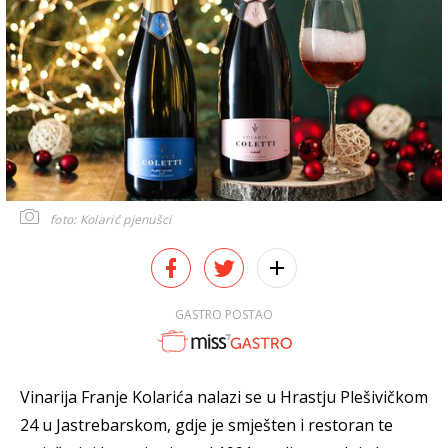
foto: Kolarić pjenušci
GASTRO POSTAO
Vinarija Franje Kolarića nalazi se u Hrastju Plešivičkom
24 u Jastrebarskom, gdje je smješten i restoran te