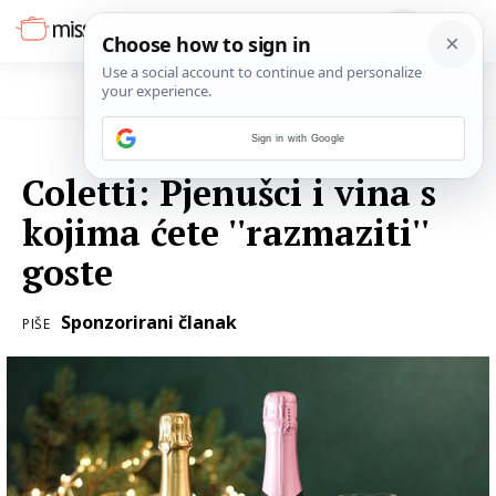
Sign in with Google
23. PROSINCA 2021.
Coletti: Pjenušci i vina s
kojima ćete ''razmaziti''
goste
Sponzorirani članak
PIŠE