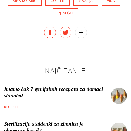
VINA KOLARIĆ
COLETTI
VINARIJA
VINA
PJENUŠCI
NAJČITANIJE
Imamo čak 7 genijalnih recepata za domaći
sladoled
RECEPTI
Sterilizacija staklenki za zimnicu je
obavezan korak!