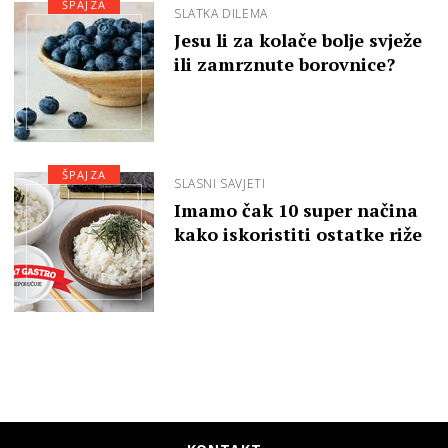
ŠPAJZA
SLATKA DILEMA
Jesu li za kolače bolje svježe
ili zamrznute borovnice?
ŠPAJZA
SLASNI SAVJETI
Imamo čak 10 super načina
kako iskoristiti ostatke riže