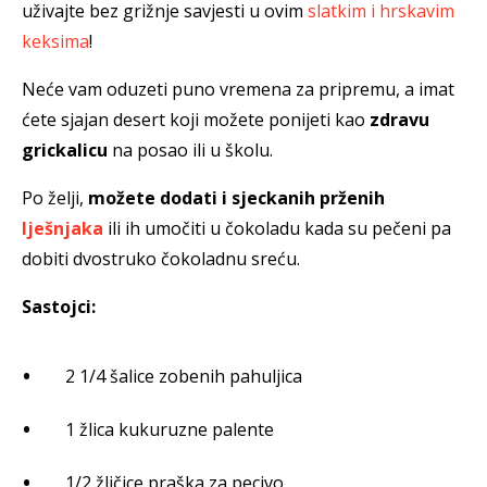
uživajte bez grižnje savjesti u ovim
slatkim i hrskavim
keksima
!
Neće vam oduzeti puno vremena za pripremu, a imat
ćete sjajan desert koji možete ponijeti kao
zdravu
grickalicu
na posao ili u školu.
Po želji,
možete dodati i sjeckanih prženih
lješnjaka
ili ih umočiti u čokoladu kada su pečeni pa
dobiti dvostruko čokoladnu sreću.
Sastojci:
2 1/4 šalice zobenih pahuljica
1 žlica kukuruzne palente
1/2 žličice praška za pecivo