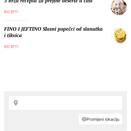
3 brza recepta za prefine deserte u čaši
RECEPTI
FINO I JEFTINO Slasni popečci od slanutka
i tikvica
RECEPTI