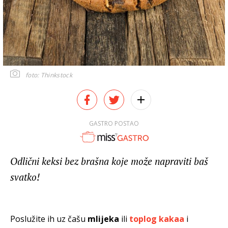
foto: Thinkstock
GASTRO POSTAO
Odlični keksi bez brašna koje može napraviti baš
svatko!
Poslužite ih uz čašu
mlijeka
ili
toplog kakaa
i