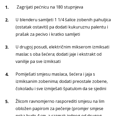
Zagrijati pećnicu na 180 stupnjeva
U blenderu samljeti 1 1/4 šalice zobenih pahuljica
(ostatak ostaviti) pa dodati kukuruznu palentu i
prašak za pecivo i kratko samljeti
U drugoj posudi, električnim mikserom izmiksati
maslac s oba šećera; dodati jaje i ekstrakt od
vanilije pa sve izmiksati
Pomiješati smjesu maslaca, šećera i jaja s
izmiksanim zobenima; dodati preostale zobene,
čokoladu i sve izmiješati špatulom da se sjedini
Žlicom ravnomjerno rasporediti smjesu na lim
obložen papirom za pečenje (promjer smjese
neka bude 4 cm, a razmak jednog od drugog