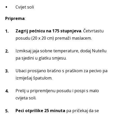
Cvijet soli
Priprema
:
Zagrij pećnicu na 175 stupnjeva
. Četvrtastu
posudu (20 x 20 cm) premaži maslacem.
Izmiksaj jaja sobne temperature, dodaj Nutellu
pa sjedini u glatku smjesu.
Ubaci prosijano brašno s praškom za pecivo pa
izmiješaj špatulom.
Prelij u pripremljenu posudu i pospi s malo
cvijeta soli.
Peci otprilike 25 minuta
pa pričekaj da se