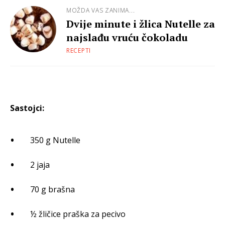
MOŽDA VAS ZANIMA...
Dvije minute i žlica Nutelle za
najslađu vruću čokoladu
RECEPTI
Sastojci:
350 g Nutelle
2 jaja
70 g brašna
½ žličice praška za pecivo