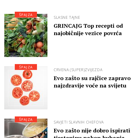
ŠPAJZA
SLASNE TAJNE
GRINCAJG Top recepti od
najobičnije vezice povrća
ŠPAJZA
CRVENA (SUPER)ZVIJEZDA
Evo zašto su rajčice zapravo
najzdravije voće na svijetu
ŠPAJZA
SAVJETI SLAVNIH CHEFOVA
Evo zašto nije dobro ispirati
tjesteninu nakon kuhanja