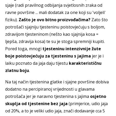
sjaje (radi pravilnog odbijanja svjetlosnih zraka od
ravne površine ... mali dodatak za one koji su 'voljeli'
fiziku).
Zašto je ovo bitno proizvođačima?
Zato što
potrošači sjajniju tjesteninu poistovjećuju s boljom,
zdravijom tjesteninom (nešto kao sjajnija kosa =
ljepša, zdravija kosa) te su je stoga spremniji kupiti.
Pored toga, mnogi
tjesteninu intenzivnije žute
boje poistovjećuju za tjesteninu s jajima
jer je i
laiku poznato da jaja daju tijestu
karakterističnu
zlatnu boju
.
Na taj način tjestenina glatke i sjajne površine dobiva
dodatno na percipiranoj vrijednosti u glavama
potrošača jer je naravno tjestenina s jajima
osjetno
skuplja od tjestenine bez jaja
(primjerice, udio jaja
od 20%, a to je veliki udio jaja, znači dodavanje cca 5