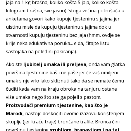
jaja na 1 kg brašna, koliko košta 5 jaja, koliko košta
kilogram brašna, sve jasno). Stoga većina potrošača u
anketama govori kako kupuje tjesteninu s jajima jer
uistinu misle da kupuju tjesteninu s jajima dok u
stvarnosti kupuju tjesteninu bez jaja (hmm, ovdje se
krije neka edukativna poruka... e da, čitajte listu
sastojaka na poleđini pakiranja).
Ako ste
ljubitelj umaka ili preljeva
, onda vam glatka
površina tjestenine baš i ne paše jer će vaš omiljeni
umak s nje vrlo lako skliznuti tako da se nemate čemu
čuditi kada vam na kraju obroka na tanjuru ostane
više umaka nego što ste ga pojeli s pastom.
Proizvođači premium tjestenine, kao što je
Marodi,
nastoje doskočiti ovome izazovu korištenjem
skuplje (jer kraće traje) brončane trafile. Bronca čini
površinu tjestenine
grubljom, hrapavijom i na taj