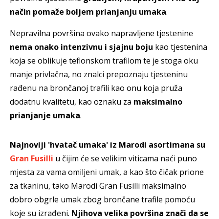
način pomaže boljem prianjanju umaka
.
Nepravilna površina ovako napravljene tjestenine
nema onako intenzivnu i sjajnu boju
kao tjestenina
koja se oblikuje teflonskom trafilom te je stoga oku
manje privlačna, no znalci prepoznaju tjesteninu
rađenu na brončanoj trafili kao onu koja pruža
dodatnu kvalitetu, kao oznaku za
maksimalno
prianjanje umaka
.
Najnoviji 'hvatač umaka' iz Marodi asortimana su
Gran Fusilli
u čijim će se velikim viticama naći puno
mjesta za vama omiljeni umak, a kao što čičak prione
za tkaninu, tako Marodi Gran Fusilli maksimalno
dobro obgrle umak zbog brončane trafile pomoću
koje su izrađeni.
Njihova velika površina znači da se