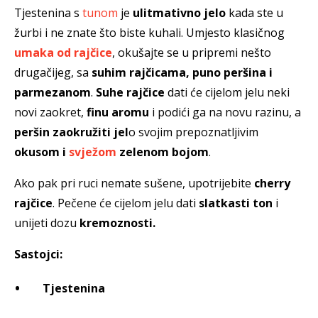
Tjestenina s
tunom
je
ulitmativno jelo
kada ste u
žurbi i ne znate što biste kuhali. Umjesto klasičnog
umaka od rajčice
, okušajte se u pripremi nešto
drugačijeg, sa
suhim rajčicama, puno peršina i
parmezanom
.
Suhe rajčice
dati će cijelom jelu neki
novi zaokret,
finu aromu
i podići ga na novu razinu, a
peršin zaokružiti jel
o svojim prepoznatljivim
okusom i
svježom
zelenom bojom
.
Ako pak pri ruci nemate sušene, upotrijebite
cherry
rajčice
. Pečene će cijelom jelu dati
slatkasti ton
i
unijeti dozu
kremoznosti.
Sastojci:
Tjestenina