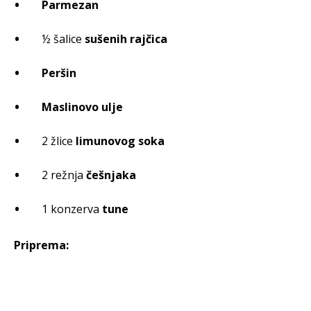
Parmezan
½ šalice
sušenih rajčica
Peršin
Maslinovo ulje
2 žlice
limunovog soka
2 režnja
češnjaka
1 konzerva
tune
Priprema: