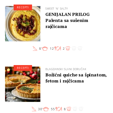
RECEPTI
SWEET 'N' SALTY
GENIJALAN PRILOG
Palenta sa sušenim
rajčicama
8'
12'
2
RECEPTI
BLAGDANSKI SLANI DORUČAK
Božićni quiche sa špinatom,
fetom i rajčicama
30'
55'
8