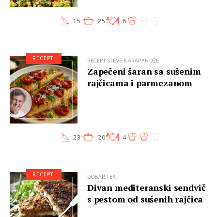
15'
25'
6
RECEPTI
RECEPT STEVE KARAPANDŽE
Zapečeni šaran sa sušenim
rajčicama i parmezanom
23'
20'
4
RECEPTI
DOBAR TEK!
Divan mediteranski sendvič
s pestom od sušenih rajčica