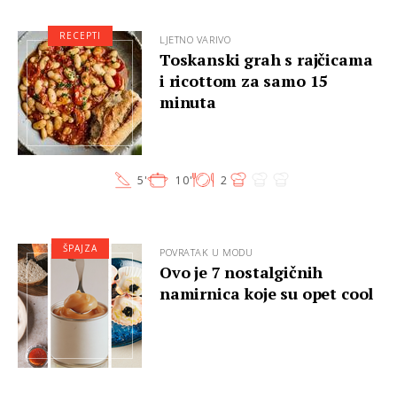
RECEPTI
LJETNO VARIVO
Toskanski grah s rajčicama
i ricottom za samo 15
minuta
5'
10'
2
ŠPAJZA
POVRATAK U MODU
Ovo je 7 nostalgičnih
namirnica koje su opet cool