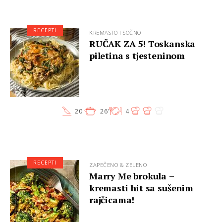
RECEPTI
KREMASTO I SOČNO
RUČAK ZA 5! Toskanska
piletina s tjesteninom
20'
26'
4
RECEPTI
ZAPEČENO & ZELENO
Marry Me brokula –
kremasti hit sa sušenim
rajčicama!