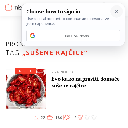
Sign in with Google
PRONAĐENO
30 REZULTATA
ZA
TAG
„
SUŠENE RAJČICE
”
RECEPTI
FINA ZIMNICA
Evo kako napraviti domaće
sušene rajčice
22'
180'
12