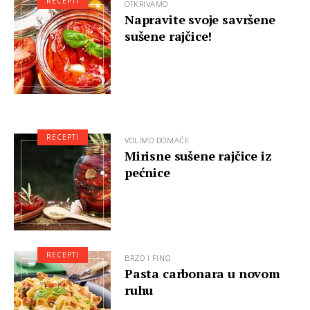
RECEPTI
OTKRIVAMO
Napravite svoje savršene
sušene rajčice!
RECEPTI
VOLIMO DOMAĆE
Mirisne sušene rajčice iz
pećnice
RECEPTI
BRZO I FINO
Pasta carbonara u novom
ruhu