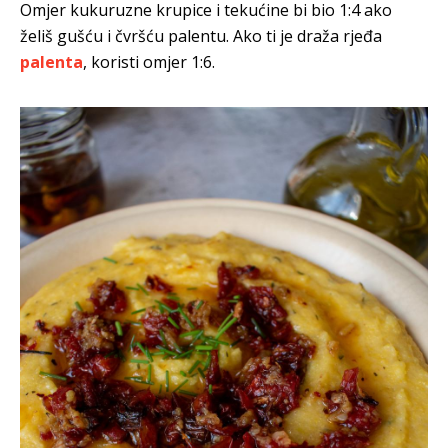
Omjer kukuruzne krupice i tekućine bi bio 1:4 ako
želiš gušću i čvršću palentu. Ako ti je draža rjeđa
palenta
, koristi omjer 1:6.