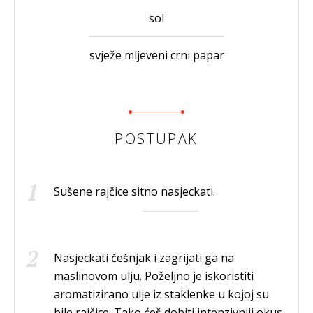
sol
svježe mljeveni crni papar
POSTUPAK
Sušene rajčice sitno nasjeckati.
Nasjeckati češnjak i zagrijati ga na
maslinovom ulju. Poželjno je iskoristiti
aromatizirano ulje iz staklenke u kojoj su
bile rajčice. Tako ćeš dobiti intenzivniji okus.