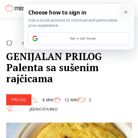
Sign in with Google
PRILOG
RECEPTI
GENIJALAN PRILOG
Palenta sa sušenim
rajčicama
PRILOG
8 MIN
12 MIN
2
JEDNOSTAVNO