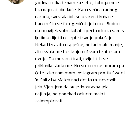
godina i otkad znam za sebe, kuhinja mi je
bila najdraži dio kuće. Kao i većina radnog
naroda, svrstala bih se u vikend kuhare,
barem što se fotogeničnih jela tiče. Budući
da oduvijek volim kuhati i peći, odlučila sam s
ljudima dijeliti recepte i svoje pokušaje.
Nekad izrazito uspješne, nekad malo manje,
ali u svakome beskrajno uživam i zato sam
ovdje. Da moram birati, uvijek bih se
priklonila slatkome. No srećom ne moram pa
ćete tako nam mom Instagram profilu Sweet
'n' Salty by Matea naći dosta raznovrsnih
jela. Vjerujem da su jednostavna jela
najfinija, no ponekad odlučim malo i
zakomplicirati.