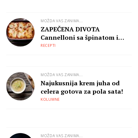
MOŽDA VAS ZANIMA...
ZAPEČENA DIVOTA
Cannelloni sa špinatom i
ricottom
RECEPTI
MOŽDA VAS ZANIMA...
Najukusnija krem juha od
celera gotova za pola sata!
KOLUMNE
MOŽDA VAS ZANIMA...