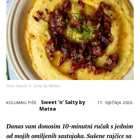
foto: Sweet 'n' Salty by Matea
Sweet 'n' Salty by
KOLUMNU PIŠE
/
17. SIJEČNJA 2026.
Matea
Danas vam donosim 10-minutni ručak s jednim
od mojih omiljenih sastojaka. Sušene rajčice sa