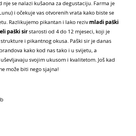
d nje se nalazi kušaona za degustaciju. Farma je
unu) i očekuje vas otvorenih vrata kako biste se
ijetu. Razlikujemo pikantan i lako reziv
mladi paški
eli paški sir
starosti od 4 do 12 mjeseci, koji je
strukture i pikantnog okusa. Paški sir je danas
brandova kako kod nas tako i u svijetu, a
uševljavaju svojim ukusom i kvalitetom. Još kad
 ne može biti nego sjajna!
8b