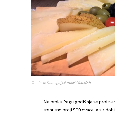
foto: Domagoj Jakopović Ribafish
Na otoku Pagu godišnje se proizve
trenutno broji 500 ovaca, a sir dobi