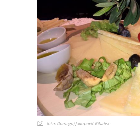
foto: Domagoj Jakopović Ribafish