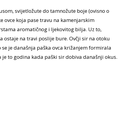
som, svijetložute do tamnožute boje (ovisno o
ške ovce koja pase travu na kamenjarskim
rstama aromatičnog i ljekovitog bilja. Uz to,
ostaje na travi poslije bure. Ovčji sir na otoku
 se je današnja paška ovca križanjem formirala
 je to godina kada paški sir dobiva današnji okus.