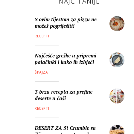
NAJČITANIJE
S ovim tijestom za pizzu ne
možeš pogriješiti!
RECEPTI
Najčešće greške u pripremi
palačinki i kako ih izbjeći
ŠPAJZA
3 brza recepta za prefine
deserte u čaši
RECEPTI
DESERT ZA 5! Crumble sa