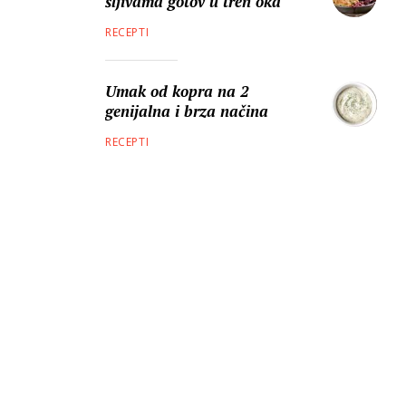
šljivama gotov u tren oka
RECEPTI
Umak od kopra na 2
genijalna i brza načina
RECEPTI