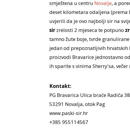
smještena u centru
Novalje
, a pore
deset kilometara odaljena (prema L
uvjerili da je ovo najbolji sir na sv
sir
zrelosti 2 mjeseca te potpuno
zr
tamno žute boje, tvrde granulirane 
jedan od prepoznatljivih hrvatskih 
proizvodi Bravarice jednostavno od
ih sparite s vinima Sherry'sa, večer
Kontakt:
PG Bravarica Ulica braće Radića 3
53291 Novalja, otok Pag
www.paski-sir.hr
+385 955114567