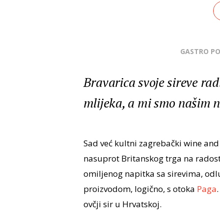
GASTRO P
Bravarica svoje sireve rad
mlijeka, a mi smo našim ne
Sad već kultni zagrebački wine an
nasuprot Britanskog trga na radost
omiljenog napitka sa sirevima, odl
proizvodom, logično, s otoka
Paga
.
ovčji sir u Hrvatskoj.