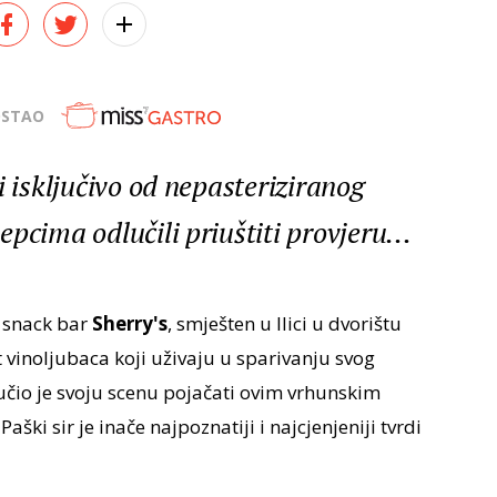
OSTAO
i isključivo od nepasteriziranog
pcima odlučili priuštiti provjeru...
d snack bar
Sherry's
, smješten u Ilici u dvorištu
 vinoljubaca koji uživaju u sparivanju svog
učio je svoju scenu pojačati ovim vrhunskim
 Paški sir je inače najpoznatiji i najcjenjeniji tvrdi