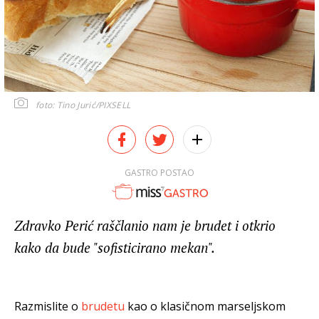
foto: Tino Jurić/PIXSELL
GASTRO POSTAO
Zdravko Perić raščlanio nam je brudet i otkrio
kako da bude "sofisticirano mekan".
Razmislite o
brudetu
kao o klasičnom marseljskom