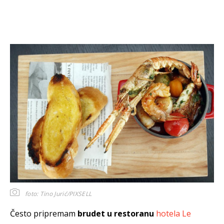
foto: Tino Jurić/PIXSELL
Često pripremam
brudet u restoranu
hotela Le