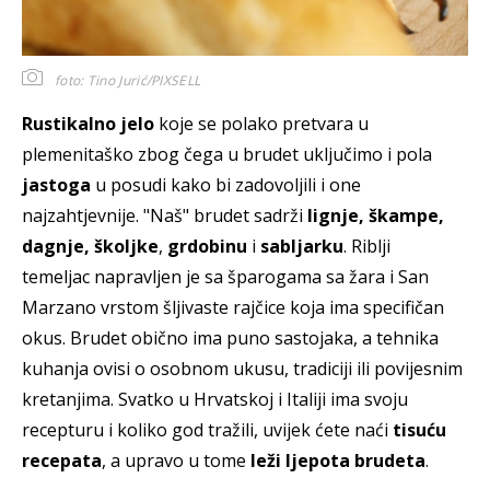
foto: Tino Jurić/PIXSELL
Rustikalno jelo
koje se polako pretvara u
plemenitaško zbog čega u brudet uključimo i pola
jastoga
u posudi kako bi zadovoljili i one
najzahtjevnije. "Naš" brudet sadrži
lignje, škampe,
dagnje, školjke
,
grdobinu
i
sabljarku
. Riblji
temeljac napravljen je sa šparogama sa žara i San
Marzano vrstom šljivaste rajčice koja ima specifičan
okus. Brudet obično ima puno sastojaka, a tehnika
kuhanja ovisi o osobnom ukusu, tradiciji ili povijesnim
kretanjima. Svatko u Hrvatskoj i Italiji ima svoju
recepturu i koliko god tražili, uvijek ćete naći
tisuću
recepata
, a upravo u tome
leži ljepota brudeta
.