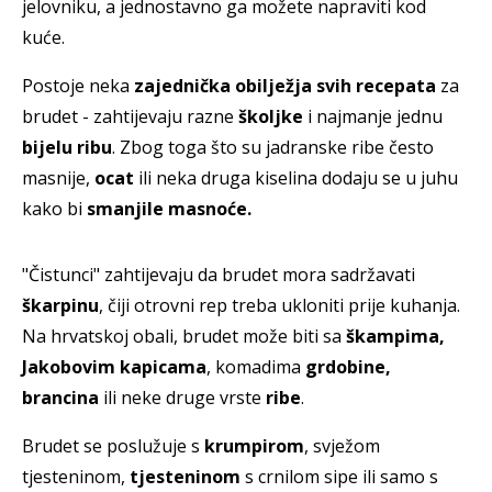
jelovniku, a jednostavno ga možete napraviti kod
kuće.
Postoje neka
zajednička obilježja svih recepata
za
brudet - zahtijevaju razne
školjke
i najmanje jednu
bijelu ribu
. Zbog toga što su jadranske ribe često
masnije,
ocat
ili neka druga kiselina dodaju se u juhu
kako bi
smanjile masnoće.
"Čistunci" zahtijevaju da brudet mora sadržavati
škarpinu
, čiji otrovni rep treba ukloniti prije kuhanja.
Na hrvatskoj obali, brudet može biti sa
škampima,
Jakobovim kapicama
, komadima
grdobine,
brancina
ili neke druge vrste
ribe
.
Brudet se poslužuje s
krumpirom
, svježom
tjesteninom,
tjesteninom
s crnilom sipe ili samo s