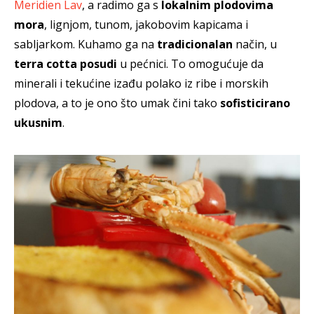
Meridien Lav
, a radimo ga s
lokalnim plodovima
mora
, lignjom, tunom, jakobovim kapicama i
sabljarkom. Kuhamo ga na
tradicionalan
način, u
terra cotta posudi
u pećnici. To omogućuje da
minerali i tekućine izađu polako iz ribe i morskih
plodova, a to je ono što umak čini tako
sofisticirano
ukusnim
.