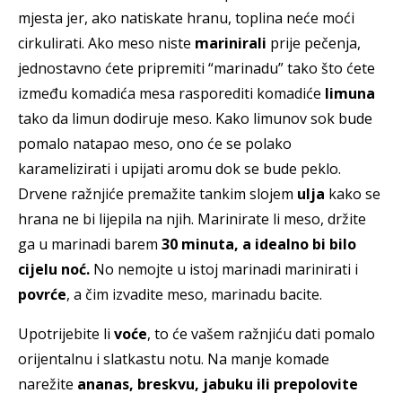
mjesta jer, ako natiskate hranu, toplina neće moći
cirkulirati. Ako meso niste
marinirali
prije pečenja,
jednostavno ćete pripremiti “marinadu” tako što ćete
između komadića mesa rasporediti komadiće
limuna
tako da limun dodiruje meso. Kako limunov sok bude
pomalo natapao meso, ono će se polako
karamelizirati i upijati aromu dok se bude peklo.
Drvene ražnjiće premažite tankim slojem
ulja
kako se
hrana ne bi lijepila na njih. Marinirate li meso, držite
ga u marinadi barem
30 minuta, a idealno bi bilo
cijelu noć.
No nemojte u istoj marinadi marinirati i
povrće
, a čim izvadite meso, marinadu bacite.
Upotrijebite li
voće
, to će vašem ražnjiću dati pomalo
orijentalnu i slatkastu notu. Na manje komade
narežite
ananas, breskvu, jabuku ili prepolovite