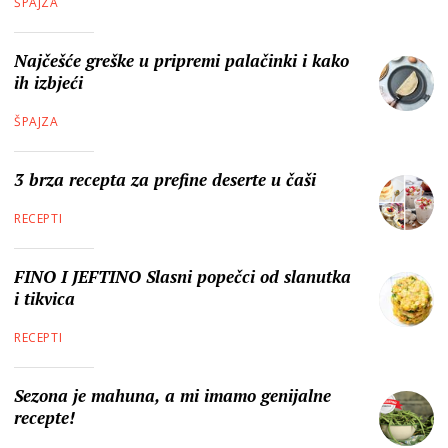
ŠPAJZA
Najčešće greške u pripremi palačinki i kako
ih izbjeći
ŠPAJZA
3 brza recepta za prefine deserte u čaši
RECEPTI
FINO I JEFTINO Slasni popečci od slanutka
i tikvica
RECEPTI
Sezona je mahuna, a mi imamo genijalne
recepte!