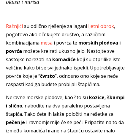
okusa i mirisa
Ražnjići
su odlično rješenje za lagani
ljetni obrok
,
pogotovo ako očekujete društvo, a različitim
kombinacijama
mesa
i povrća te
morskih plodova i
povrća
možete kreirati ukusno jelo. Nastojte sve
sastojke narezati na
komadiće
koji su otprilike iste
veličine kako bi se svi jednako ispekli. Upotrebljavajte
povrće koje je “
čvrsto
”, odnosno ono koje se neće
raspasti kad ga budete probijali štapićima.
Neravne morske plodove, kao što su
kozice, škampi
i slično
, nabodite na dva paralelno postavljena
štapića. Tako ćete ih lakše položiti na rešetke za
pečenje
i ravnomjernije će se peći. Pripazite na to da
između komadića hrane na štapiću ostavite malo