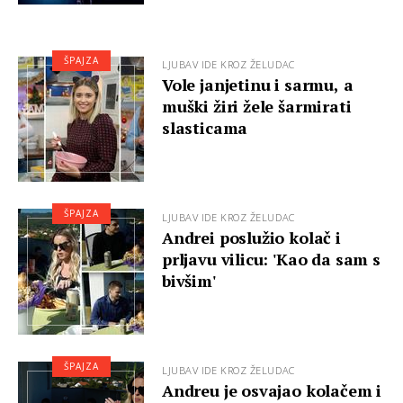
ŠPAJZA
LJUBAV IDE KROZ ŽELUDAC
Vole janjetinu i sarmu, a
muški žiri žele šarmirati
slasticama
ŠPAJZA
LJUBAV IDE KROZ ŽELUDAC
Andrei poslužio kolač i
prljavu vilicu: 'Kao da sam s
bivšim'
ŠPAJZA
LJUBAV IDE KROZ ŽELUDAC
Andreu je osvajao kolačem i