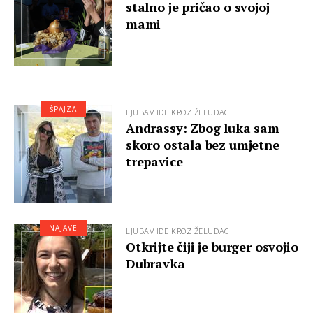
stalno je pričao o svojoj
mami
ŠPAJZA
LJUBAV IDE KROZ ŽELUDAC
Andrassy: Zbog luka sam
skoro ostala bez umjetne
trepavice
NAJAVE
LJUBAV IDE KROZ ŽELUDAC
Otkrijte čiji je burger osvojio
Dubravka