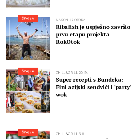
ŠPAJZA
NAKON 17 OTOKA...
Ribafish je uspješno završio
prvu etapu projekta
RokOtok
ŠPAJZA
CHILL&GRILL 2019.
Super recepti s Bundeka:
Fini azijski sendviči i 'party'
wok
ŠPAJZA
CHILL&GRILL 3.0