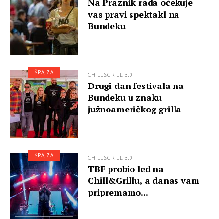
Na Praznik rada očekuje
vas pravi spektakl na
Bundeku
ŠPAJZA
CHILL&GRILL 3.0
Drugi dan festivala na
Bundeku u znaku
južnoameričkog grilla
ŠPAJZA
CHILL&GRILL 3.0
TBF probio led na
Chill&Grillu, a danas vam
pripremamo...