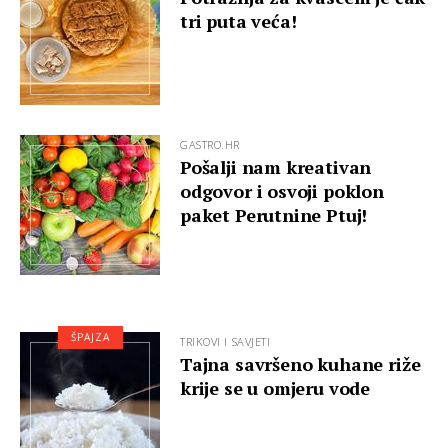
tri puta veća!
GASTRO.HR
Pošalji nam kreativan
odgovor i osvoji poklon
paket Perutnine Ptuj!
ŠPAJZA
TRIKOVI I SAVJETI
Tajna savršeno kuhane riže
krije se u omjeru vode