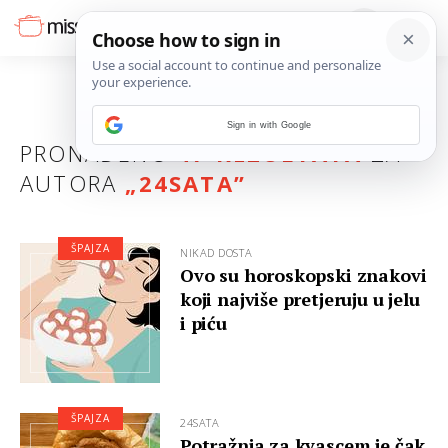
Sign in with Google
PRONAĐENO
47 REZULTATA
ZA
AUTORA
„24SATA”
ŠPAJZA
NIKAD DOSTA
Ovo su horoskopski znakovi
koji najviše pretjeruju u jelu
i piću
ŠPAJZA
24SATA
Potražnja za kvascem je čak