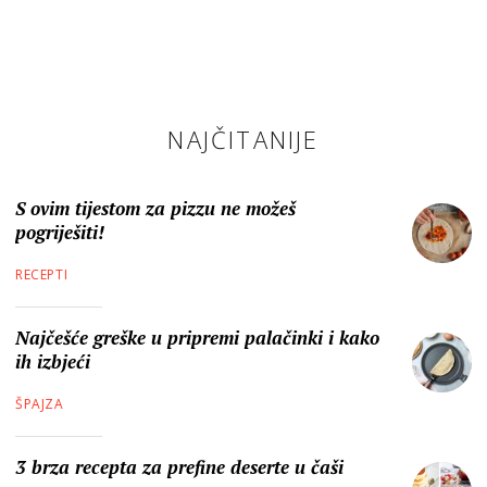
NAJČITANIJE
S ovim tijestom za pizzu ne možeš
pogriješiti!
RECEPTI
Najčešće greške u pripremi palačinki i kako
ih izbjeći
ŠPAJZA
3 brza recepta za prefine deserte u čaši