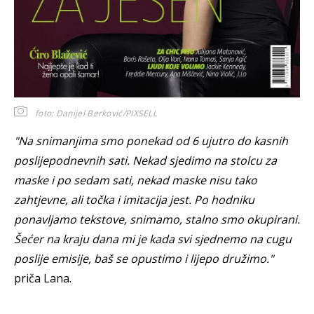
foto: Danijel Berković/PIXSELL
"Na snimanjima smo ponekad od 6 ujutro do kasnih
poslijepodnevnih sati. Nekad sjedimo na stolcu za
maske i po sedam sati, nekad maske nisu tako
zahtjevne, ali točka i imitacija jest. Po hodniku
ponavljamo tekstove, snimamo, stalno smo okupirani.
Šećer na kraju dana mi je kada svi sjednemo na cugu
poslije emisije, baš se opustimo i lijepo družimo."
priča Lana.