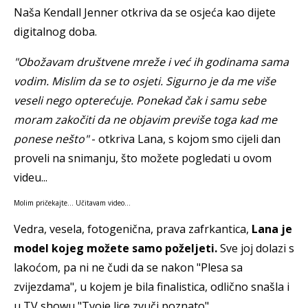
Naša Kendall Jenner otkriva da se osjeća kao dijete
digitalnog doba.
"Obožavam društvene mreže i već ih godinama sama
vodim. Mislim da se to osjeti. Sigurno je da me više
veseli nego opterećuje. Ponekad čak i samu sebe
moram zakočiti da ne objavim previše toga kad me
ponese nešto"
- otkriva Lana, s kojom smo cijeli dan
proveli na snimanju, što možete pogledati u ovom
videu...
Molim pričekajte... Učitavam video...
Vedra, vesela, fotogenična, prava zafrkantica,
Lana je
model kojeg možete samo poželjeti.
Sve joj dolazi s
lakoćom, pa ni ne čudi da se nakon "Plesa sa
zvijezdama", u kojem je bila finalistica, odlično snašla i
u TV showu "Tvoje lice zvuči poznato".