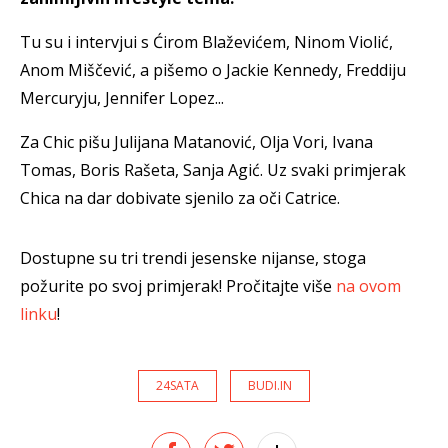
Tu su i intervjui s Ćirom Blaževićem, Ninom Violić,
Anom Miščević, a pišemo o Jackie Kennedy, Freddiju
Mercuryju, Jennifer Lopez...
Za Chic pišu Julijana Matanović, Olja Vori, Ivana
Tomas, Boris Rašeta, Sanja Agić. Uz svaki primjerak
Chica na dar dobivate sjenilo za oči Catrice.
Dostupne su tri trendi jesenske nijanse, stoga
požurite po svoj primjerak! Pročitajte više
na ovom
linku
!
24SATA
BUDI.IN