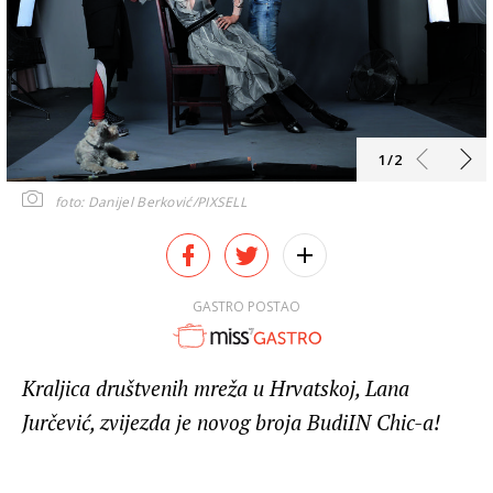
1/2
foto: Danijel Berković/PIXSELL
GASTRO POSTAO
Kraljica društvenih mreža u Hrvatskoj, Lana
Jurčević, zvijezda je novog broja BudiIN Chic-a!