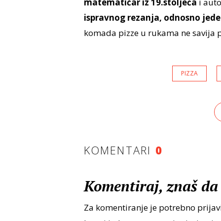
matematičar iz 19.stoljeća
i aut
ispravnog rezanja, odnosno jede
komada pizze u rukama ne savija 
PIZZA
KOMENTARI
0
Komentiraj, znaš da 
Za komentiranje je potrebno prijavi