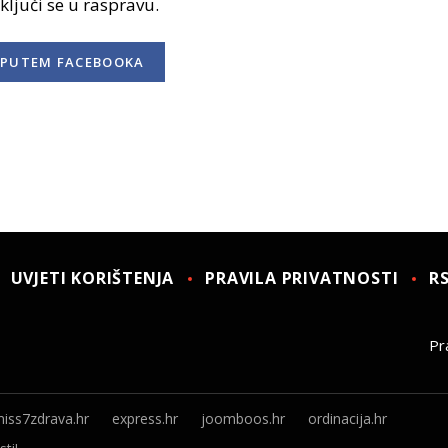
uključi se u raspravu.
PUTEM FACEBOOKA
UVJETI KORIŠTENJA
PRAVILA PRIVATNOSTI
R
Pra
iss7zdrava.hr
express.hr
joomboos.hr
ordinacija.hr