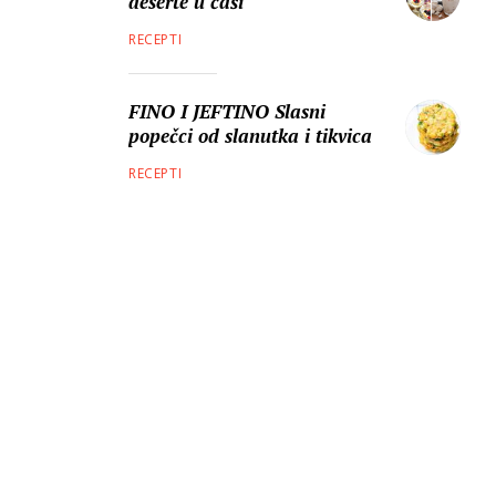
deserte u čaši
RECEPTI
FINO I JEFTINO Slasni
popečci od slanutka i tikvica
RECEPTI