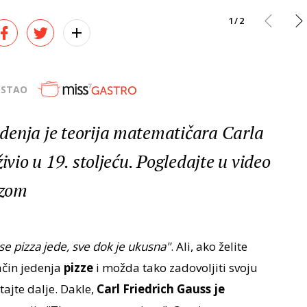
1/2
OSTAO
denja je teorija matematičara Carla
ivio u 19. stoljeću. Pogledajte u video
zzom
se pizza jede, sve dok je ukusna"
. Ali, ako želite
ačin jedenja
pizze
i možda tako zadovoljiti svoju
itajte dalje. Dakle,
Carl Friedrich Gauss je