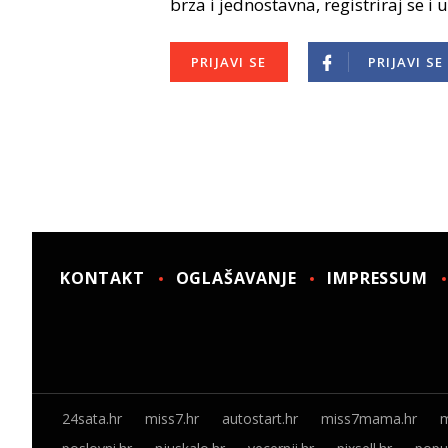
brza i jednostavna, registriraj se i 
PRIJAVI SE
PRIJAVI SE
KONTAKT
OGLAŠAVANJE
IMPRESSUM
24sata.hr
miss7.hr
autostart.hr
miss7mama.hr
m