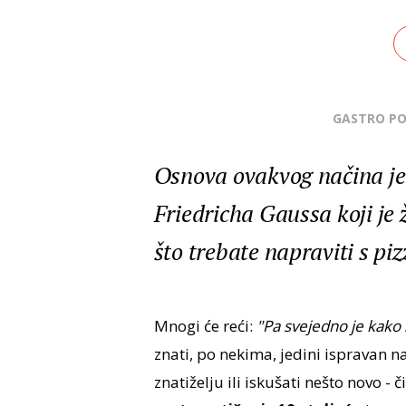
GASTRO P
Osnova ovakvog načina je
Friedricha Gaussa koji je ž
što trebate napraviti s pi
Mnogi će reći:
"Pa svejedno je kako 
znati, po nekima, jedini ispravan n
znatiželju ili iskušati nešto novo - č