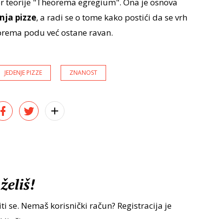
or teorije "Theorema egregium". Ona je osnova
nja pizze
, a radi se o tome kako postići da se vrh
prema podu već ostane ravan.
JEDENJE PIZZE
ZNANOST
želiš!
ti se. Nemaš korisnički račun? Registracija je