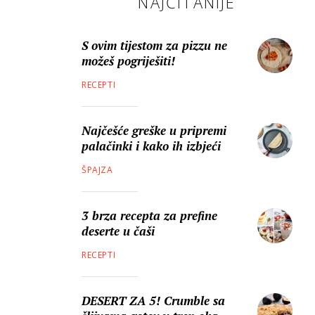
NAJČITANIJE
S ovim tijestom za pizzu ne
možeš pogriješiti!
RECEPTI
Najčešće greške u pripremi
palačinki i kako ih izbjeći
ŠPAJZA
3 brza recepta za prefine
deserte u čaši
RECEPTI
DESERT ZA 5! Crumble sa