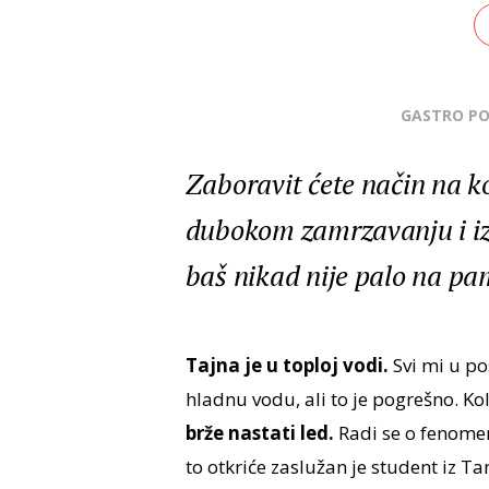
GASTRO P
Zaboravit ćete način na ko
dubokom zamrzavanju i iz
baš nikad nije palo na pa
Tajna je u toploj vodi.
Svi mi u po
hladnu vodu, ali to je pogrešno. Ko
brže nastati led.
Radi se o fenom
to otkriće zaslužan je student iz T