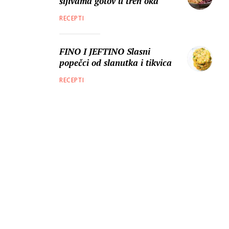
šljivama gotov u tren oka
RECEPTI
FINO I JEFTINO Slasni
popečci od slanutka i tikvica
RECEPTI