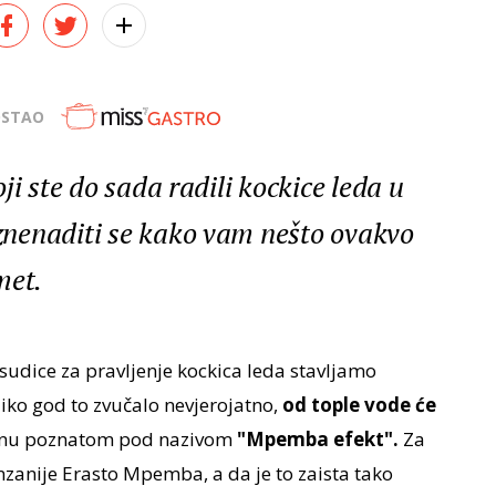
OSTAO
ji ste do sada radili kockice leda u
nenaditi se kako vam nešto ovakvo
met.
sudice za pravljenje kockica leda stavljamo
liko god to zvučalo nevjerojatno,
od tople vode će
enu poznatom pod nazivom
"Mpemba efekt".
Za
anzanije Erasto Mpemba, a da je to zaista tako