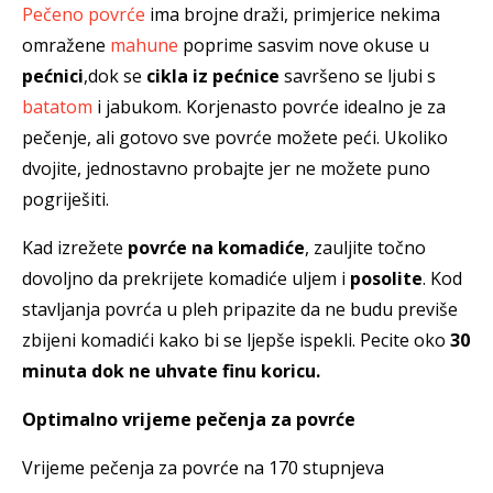
Pečeno povrće
ima brojne draži, primjerice nekima
omražene
mahune
poprime sasvim nove okuse u
pećnici
,dok se
cikla iz pećnice
savršeno se ljubi s
batatom
i jabukom. Korjenasto povrće idealno je za
pečenje, ali gotovo sve povrće možete peći. Ukoliko
dvojite, jednostavno probajte jer ne možete puno
pogriješiti.
Kad izrežete
povrće na komadiće
, zauljite točno
dovoljno da prekrijete komadiće uljem i
posolite
. Kod
stavljanja povrća u pleh pripazite da ne budu previše
zbijeni komadići kako bi se ljepše ispekli. Pecite oko
30
minuta dok ne uhvate finu koricu.
Optimalno vrijeme pečenja za povrće
Vrijeme pečenja za povrće na 170 stupnjeva