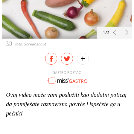
1/2
foto: Screenshoot
GASTRO POSTAO
Ovaj video može vam poslužiti kao dodatni poticaj
da pomiješate raznovrsno povrće i ispečete ga u
pećnici