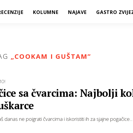
RECENZIJE
KOLUMNE
NAJAVE
GASTRO ZVIJE
AG
„
COOKAM I GUŠTAM
”
MO!
ice sa čvarcima: Najbolji ko
uškarce
 danas ne poigrati čvarcima i iskoristiti ih za sjajne pogačice...