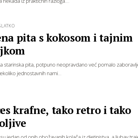
 nekada iz praktičnih razloga.…
SLATKO
na pita s kokosom i tajnim
ojkom
a starinska pita, potpuno neopravdano već pomalo zaboravlje
nekoliko jednostavnih nami…
es krafne, tako retro i tako
oljive
su jedan od onih obožavanih kolača iz djetinjstva, a ljubav traje