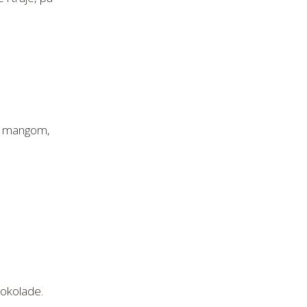
 i mangom,
čokolade.