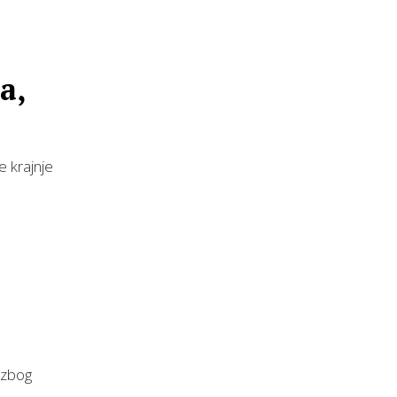
a,
e krajnje
 zbog