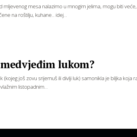
od mljevenog mesa nalazimo u mnogim jelima, mogu biti veće,
ene na roštilju, kuhane... idej…
s medvjeđim lukom?
 (kojeg još zovu srijemuš ili divlji luk) samonikla je biljka koja r
i vlažnim listopadnim…