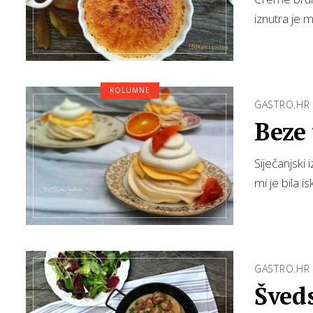
iznutra je 
KOLUMNE
GASTRO.HR
Beze 
Siječanjski
mi je bila i
GASTRO.HR
Šved