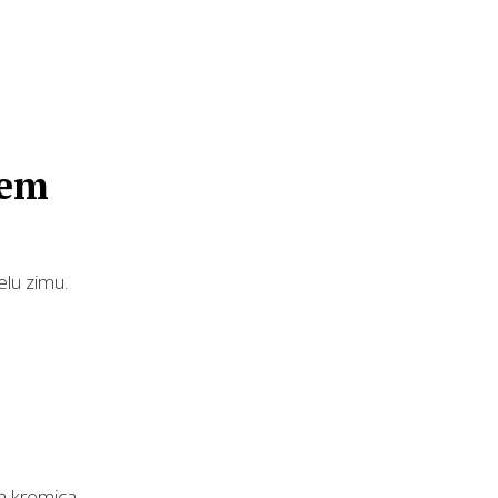
jem
elu zimu.
va kremica