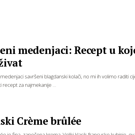
šeni medenjaci: Recept u ko
živat
medenjaci savršeni blagdanski kolači, no mi ih volimo raditi cij
i recept za najmekanije …
nski Crème brûlée
e je fina, zapečena krema. Veliki klasik francuske kuhinje, o