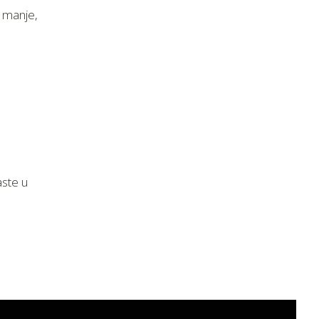
 manje,
aste u