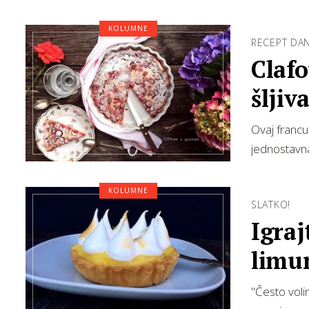
KOLUMNE
RECEPT DAN
Claf
šljiv
Ovaj francus
jednostavna,
KOLUMNE
SLATKO!
Igraj
limu
"Često voli