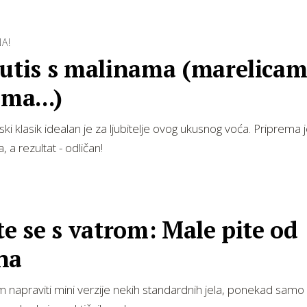
A!
outis s malinama (marelicam
ama...)
ki klasik idealan je za ljubitelje ovog ukusnog voća. Priprema j
 a rezultat - odličan!
te se s vatrom: Male pite od
na
m napraviti mini verzije nekih standardnih jela, ponekad samo