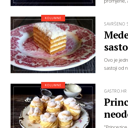
promjene, a
KOLUMNE
SAVRŠENO 
Mede
sast
Ovo je jedn
sastoji od 
KOLUMNE
GASTRO.HR
Princ
neod
"Princezice 