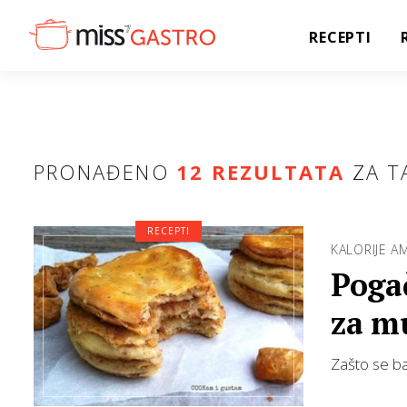
RECEPTI
PRONAĐENO
12 REZULTATA
ZA T
RECEPTI
KALORIJE A
Pogač
za m
Zašto se baš