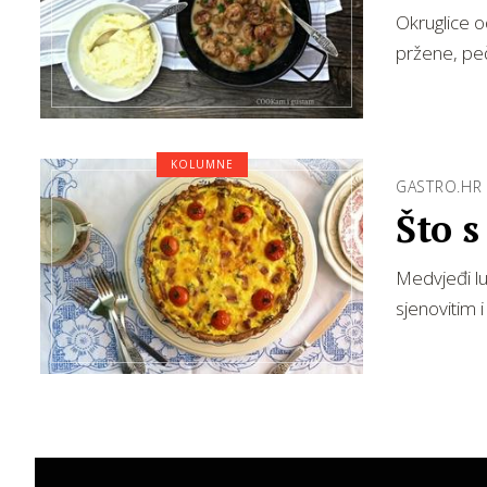
Okruglice 
pržene, peč
KOLUMNE
GASTRO.HR
Što 
Medvjeđi luk
sjenovitim 