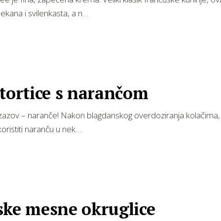
mekana i svilenkasta, a n…
tortice s narančom
 izazov – naranče! Nakon blagdanskog overdoziranja kolačima,
skoristiti naranču u nek…
ske mesne okruglice