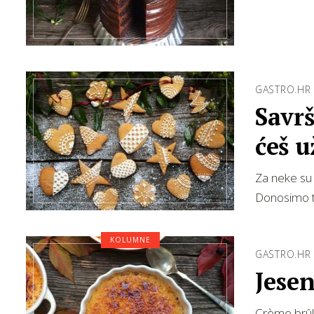
GASTRO.HR
Savr
ćeš u
Za neke su 
Donosimo t
KOLUMNE
GASTRO.HR
Jese
Crème brûlé