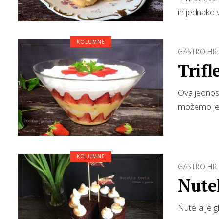
ih jednako v
KOLUMNE
GASTRO.HR
Trif
Ova jednost
možemo je 
KOLUMNE
GASTRO.HR
Nutel
Nutella je 