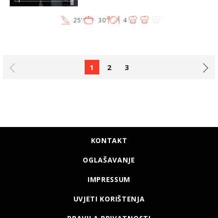
25'
30'
4
1
2
3
KONTAKT
OGLAŠAVANJE
IMPRESSUM
UVJETI KORIŠTENJA