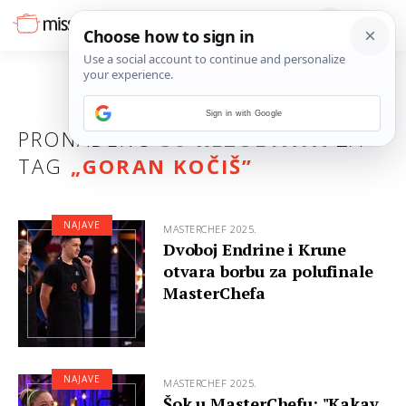
Sign in with Google
PRONAĐENO
30 REZULTATA
ZA
TAG
„
GORAN KOČIŠ
”
NAJAVE
MASTERCHEF 2025.
Dvoboj Endrine i Krune
otvara borbu za polufinale
MasterChefa
NAJAVE
MASTERCHEF 2025.
Šok u MasterChefu: "Kakav