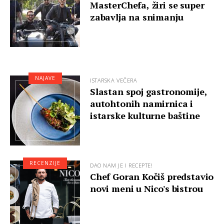
MasterChefa, žiri se super
zabavlja na snimanju
NAJAVE
ISTARSKA VEČERA
Slastan spoj gastronomije,
autohtonih namirnica i
istarske kulturne baštine
RECENZIJE
DAO NAM JE I RECEPTE!
Chef Goran Kočiš predstavio
novi meni u Nico's bistrou