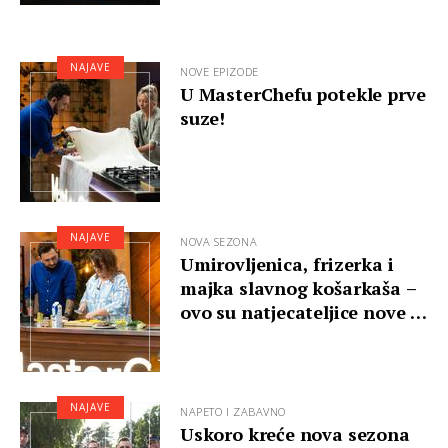
NAJAVE
NOVE EPIZODE
U MasterChefu potekle prve
suze!
NAJAVE
NOVA SEZONA
Umirovljenica, frizerka i
majka slavnog košarkaša –
ovo su natjecateljice nove …
NAJAVE
NAPETO I ZABAVNO
Uskoro kreće nova sezona