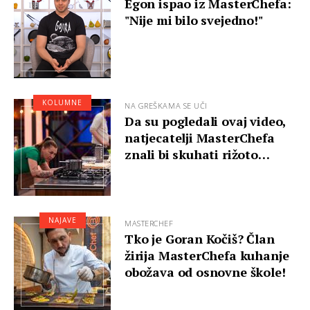
Egon ispao iz MasterChefa:
"Nije mi bilo svejedno!"
KOLUMNE
NA GREŠKAMA SE UČI
Da su pogledali ovaj video,
natjecatelji MasterChefa
znali bi skuhati rižoto…
NAJAVE
MASTERCHEF
Tko je Goran Kočiš? Član
žirija MasterChefa kuhanje
obožava od osnovne škole!