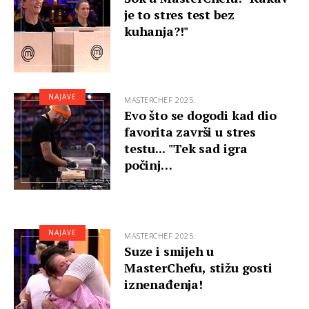
je to stres test bez
kuhanja?!"
NAJAVE
MASTERCHEF 2025.
Evo što se dogodi kad dio
favorita završi u stres
testu... "Tek sad igra
počinj…
NAJAVE
MASTERCHEF 2025.
Suze i smijeh u
MasterChefu, stižu gosti
iznenađenja!