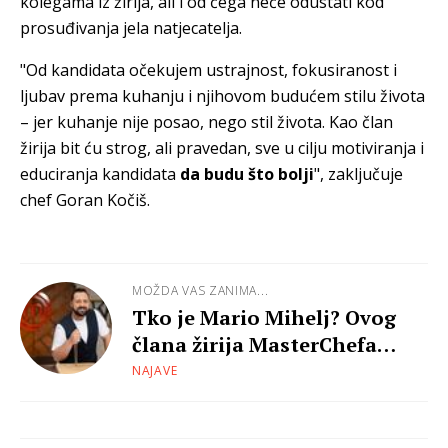
kolegama iz žirija, ali i od čega neće odustati kod
prosuđivanja jela natjecatelja.
"Od kandidata očekujem ustrajnost, fokusiranost i
ljubav prema kuhanju i njihovom budućem stilu života
– jer kuhanje nije posao, nego stil života. Kao član
žirija bit ću strog, ali pravedan, sve u cilju motiviranja i
educiranja kandidata
da budu što bolji
", zaključuje
chef Goran Kočiš.
MOŽDA VAS ZANIMA...
Tko je Mario Mihelj? Ovog
člana žirija MasterChefa
zovu - "šaptač steakovima"
NAJAVE