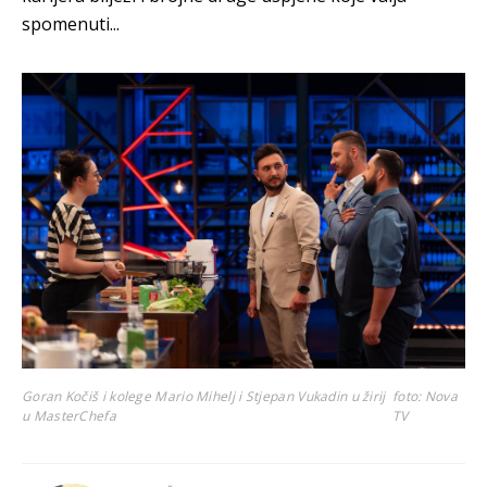
spomenuti...
Goran Kočiš i kolege Mario Mihelj i Stjepan Vukadin u žirij
foto: Nova
u MasterChefa
TV