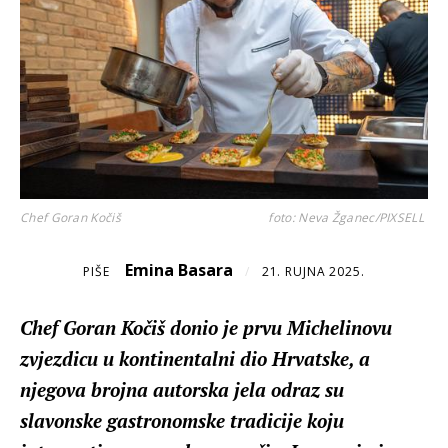
Chef Goran Kočiš
foto: Neva Žganec/PIXSELL
Emina Basara
PIŠE
/
21. RUJNA 2025.
Chef Goran Kočiš donio je prvu Michelinovu
zvjezdicu u kontinentalni dio Hrvatske, a
njegova brojna autorska jela odraz su
slavonske gastronomske tradicije koju