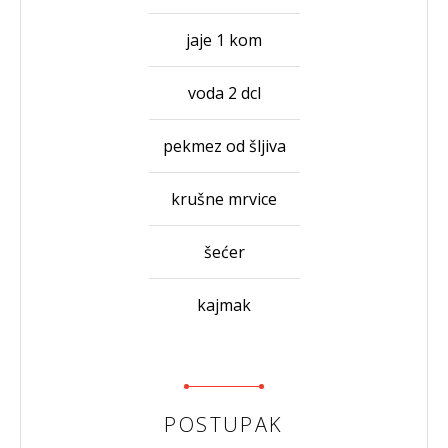
jaje 1 kom
voda 2 dcl
pekmez od šljiva
krušne mrvice
šećer
kajmak
POSTUPAK