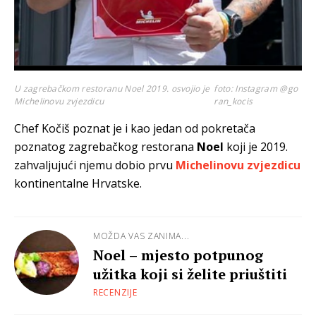
U zagrebačkom restoranu Noel 2019. osvojio je
foto: Instagram @go
Michelinovu zvjezdicu
ran_kocis
Chef Kočiš poznat je i kao jedan od pokretača
poznatog zagrebačkog restorana
Noel
koji je 2019.
zahvaljujući njemu dobio prvu
Michelinovu zvjezdicu
kontinentalne Hrvatske.
MOŽDA VAS ZANIMA...
Noel – mjesto potpunog
užitka koji si želite priuštiti
RECENZIJE