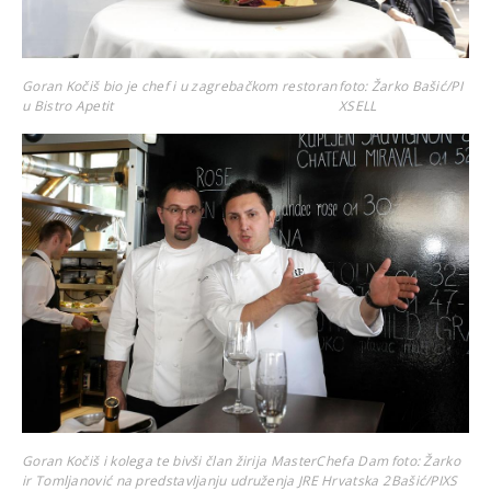
Goran Kočiš bio je chef i u zagrebačkom restoran
foto: Žarko Bašić/PI
u Bistro Apetit
XSELL
Goran Kočiš i kolega te bivši član žirija MasterChefa Dam
foto: Žarko
ir Tomljanović na predstavljanju udruženja JRE Hrvatska 2
Bašić/PIXS