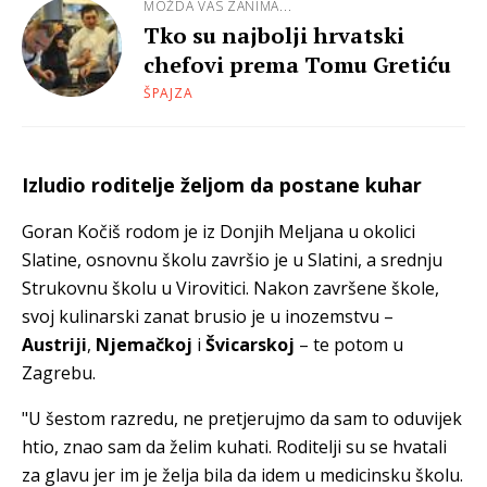
MOŽDA VAS ZANIMA...
Tko su najbolji hrvatski
chefovi prema Tomu Gretiću
ŠPAJZA
Izludio roditelje željom da postane kuhar
Goran Kočiš rodom je iz Donjih Meljana u okolici
Slatine, osnovnu školu završio je u Slatini, a srednju
Strukovnu školu u Virovitici. Nakon završene škole,
svoj kulinarski zanat brusio je u inozemstvu –
Austriji
,
Njemačkoj
i
Švicarskoj
– te potom u
Zagrebu.
"U šestom razredu, ne pretjerujmo da sam to oduvijek
htio, znao sam da želim kuhati. Roditelji su se hvatali
za glavu jer im je želja bila da idem u medicinsku školu.