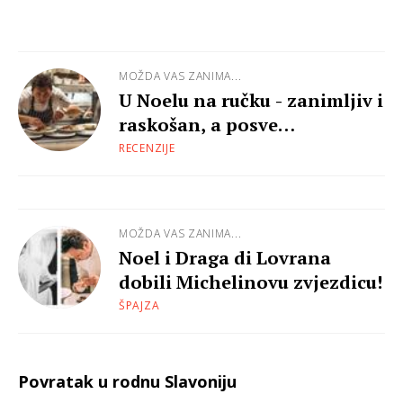
MOŽDA VAS ZANIMA...
U Noelu na ručku - zanimljiv i
raskošan, a posve
pristupačan
RECENZIJE
MOŽDA VAS ZANIMA...
Noel i Draga di Lovrana
dobili Michelinovu zvjezdicu!
ŠPAJZA
Povratak u rodnu Slavoniju