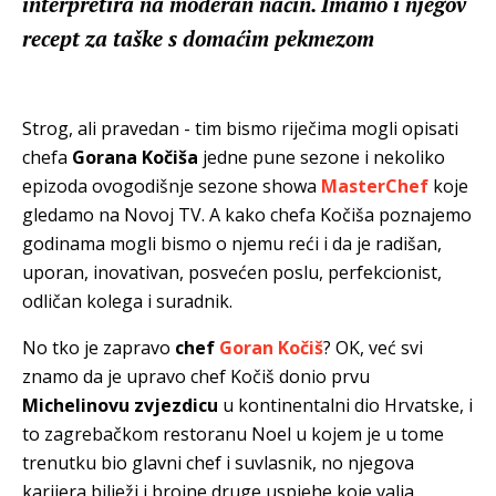
interpretira na moderan način. Imamo i njegov
recept za taške s domaćim pekmezom
Strog, ali pravedan - tim bismo riječima mogli opisati
chefa
Gorana Kočiša
jedne pune sezone i nekoliko
epizoda ovogodišnje sezone showa
MasterChef
koje
gledamo na Novoj TV. A kako chefa Kočiša poznajemo
godinama mogli bismo o njemu reći i da je radišan,
uporan, inovativan, posvećen poslu, perfekcionist,
odličan kolega i suradnik.
No tko je zapravo
chef
Goran Kočiš
? OK, već svi
znamo da je upravo chef Kočiš donio prvu
Michelinovu zvjezdicu
u kontinentalni dio Hrvatske, i
to zagrebačkom restoranu Noel u kojem je u tome
trenutku bio glavni chef i suvlasnik, no njegova
karijera bilježi i brojne druge uspjehe koje valja