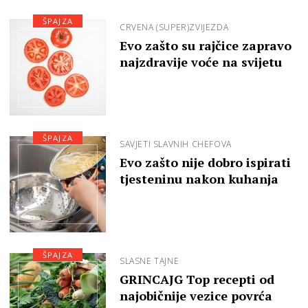
ŠPAJZA
CRVENA (SUPER)ZVIJEZDA
Evo zašto su rajčice zapravo
najzdravije voće na svijetu
ŠPAJZA
SAVJETI SLAVNIH CHEFOVA
Evo zašto nije dobro ispirati
tjesteninu nakon kuhanja
ŠPAJZA
SLASNE TAJNE
GRINCAJG Top recepti od
najobičnije vezice povrća