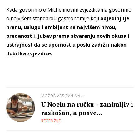
Kada govorimo o Michelinovim zvjezdicama govorimo
o najvišem standardu gastronomije koji
objedinjuje
hranu, uslugu i ambijent na najvišem nivou,
predanost i ljubav prema stvaranju novih okusa i
ustrajnost da se upornost u poslu zadrži i nakon
dobitka zvjezdice.
MOŽDA VAS ZANIMA...
U Noelu na ručku - zanimljiv i
raskošan, a posve
pristupačan
RECENZIJE