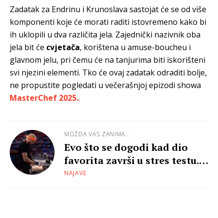
Zadatak za Endrinu i Krunoslava sastojat će se od više
komponenti koje će morati raditi istovremeno kako bi
ih uklopili u dva različita jela. Zajednički nazivnik oba
jela bit će
cvjetača
, korištena u amuse-boucheu i
glavnom jelu, pri čemu će na tanjurima biti iskorišteni
svi njezini elementi. Tko će ovaj zadatak odraditi bolje,
ne propustite pogledati u večerašnjoj epizodi showa
MasterChef 2025.
.
MOŽDA VAS ZANIMA...
Evo što se dogodi kad dio
favorita završi u stres testu...
"Tek sad igra počinje, ono
NAJAVE
prije bila je dosada"