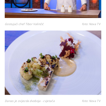
Gostujući chef Tibor Valinčić
foto: Nova TV
Danas je zvijezda dvoboja - cvjetača
foto: Nova TV