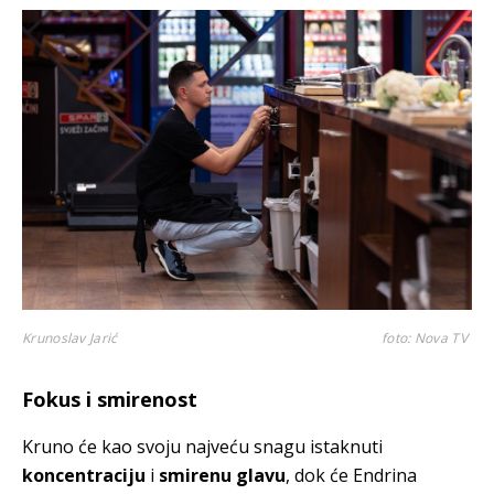
Krunoslav Jarić
foto: Nova TV
Fokus i smirenost
Kruno će kao svoju najveću snagu istaknuti
koncentraciju
i
smirenu glavu
, dok će Endrina