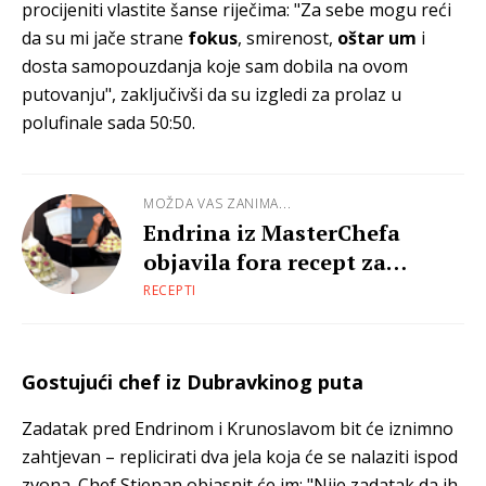
procijeniti vlastite šanse riječima: "Za sebe mogu reći
da su mi jače strane
fokus
, smirenost,
oštar um
i
dosta samopouzdanja koje sam dobila na ovom
putovanju", zaključivši da su izgledi za prolaz u
polufinale sada 50:50.
MOŽDA VAS ZANIMA...
Endrina iz MasterChefa
objavila fora recept za
božićnu Pavlovu
RECEPTI
Gostujući chef iz Dubravkinog puta
Zadatak pred Endrinom i Krunoslavom bit će iznimno
zahtjevan – replicirati dva jela koja će se nalaziti ispod
zvona. Chef Stjepan objasnit će im: "Nije zadatak da ih