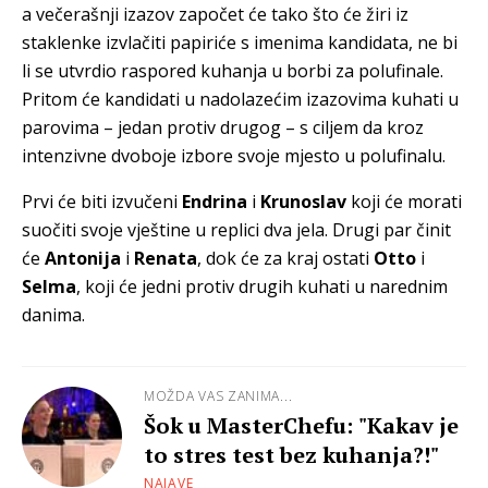
a večerašnji izazov započet će tako što će žiri iz
staklenke izvlačiti papiriće s imenima kandidata, ne bi
li se utvrdio raspored kuhanja u borbi za polufinale.
Pritom će kandidati u nadolazećim izazovima kuhati u
parovima – jedan protiv drugog – s ciljem da kroz
intenzivne dvoboje izbore svoje mjesto u polufinalu.
Prvi će biti izvučeni
Endrina
i
Krunoslav
koji će morati
suočiti svoje vještine u replici dva jela. Drugi par činit
će
Antonija
i
Renata
, dok će za kraj ostati
Otto
i
Selma
, koji će jedni protiv drugih kuhati u narednim
danima.
MOŽDA VAS ZANIMA...
Šok u MasterChefu: "Kakav je
to stres test bez kuhanja?!"
NAJAVE