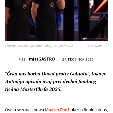
Endrina i Kruno u prvom dvoboju za polufinale
foto: Nova TV
missGASTRO
PIŠE
/
24. PROSINCA 2025.
"Čeka nas borba David protiv Golijata", tako je
Antonija opisala ovaj prvi dvoboj finalnog
tjedna MasterChefa 2025.
Osma sezona showa
MasterChef
ulazi u finalni ciklus,