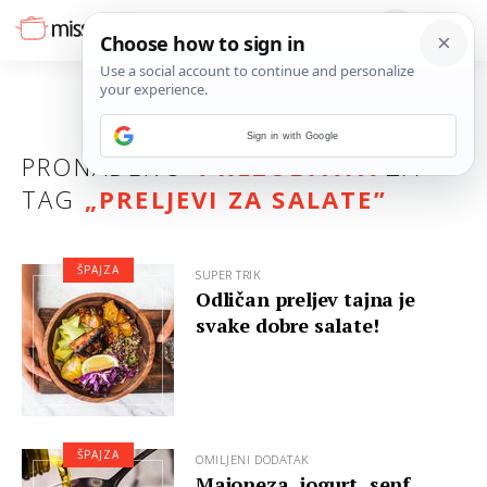
Sign in with Google
PRONAĐENO
4 REZULTATA
ZA
TAG
„
PRELJEVI ZA SALATE
”
ŠPAJZA
SUPER TRIK
Odličan preljev tajna je
svake dobre salate!
ŠPAJZA
OMILJENI DODATAK
Majoneza, jogurt, senf...