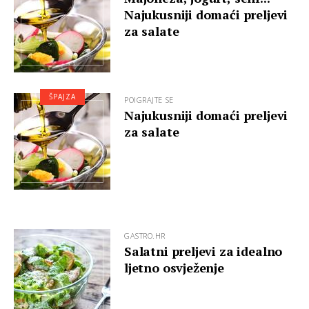
Najukusniji domaći preljevi
za salate
ŠPAJZA
POIGRAJTE SE
Najukusniji domaći preljevi
za salate
GASTRO.HR
Salatni preljevi za idealno
ljetno osvježenje