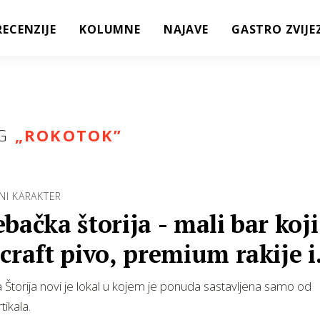
RECENZIJE
KOLUMNE
NAJAVE
GASTRO ZVIJE
G
„
ROKOTOK
”
NI KARAKTER
bačka štorija - mali bar koji
craft pivo, premium rakije i
nu kavu
Štorija novi je lokal u kojem je ponuda sastavljena samo od
tikala.