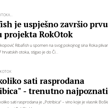
TOKA...
ish je uspješno završio prvu
u projekta RokOtok
kopović Ribafish u spomen na svog pokojnog sina Roka pliva
hrvatskih otoka, stigao je do Či…
OKOTOK
oliko sati rasprodana
ibica" - trenutno najpoznati
u Hrvatskoj
liko sati rasprodana je „Potribica“ – vino koje je vlasnik Bošk