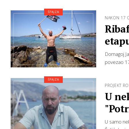
ŠPAJZA
NAKON 17 O
Ribaf
etap
Domagoj Ja
povezao 17 
ŠPAJZA
PROJEKT R
U nek
"Potr
vino 
U samo neko