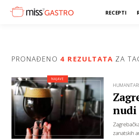
RECEPTI
PRONAĐENO
4 REZULTATA
ZA TA
NAJAVE
HUMANITAR
Zagre
nudi 
sjaj
Zagrebačka 
zanatskih ar