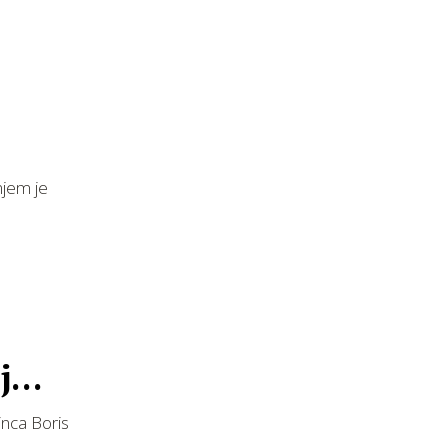
njem je
je
inca Boris