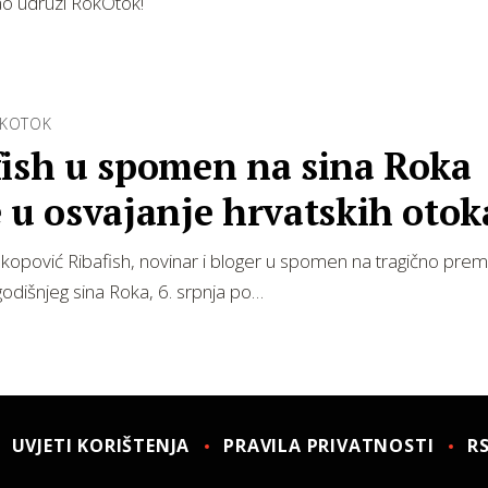
rao udruzi RokOtok!
OKOTOK
fish u spomen na sina Roka
 u osvajanje hrvatskih otok
opović Ribafish, novinar i bloger u spomen na tragično prem
dišnjeg sina Roka, 6. srpnja po…
UVJETI KORIŠTENJA
PRAVILA PRIVATNOSTI
R