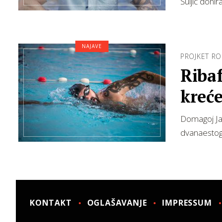
Šuljić doni
NAJAVE
PROJKET R
Riba
kreće
Domagoj Jak
dvanaestogo
KONTAKT
OGLAŠAVANJE
IMPRESSUM