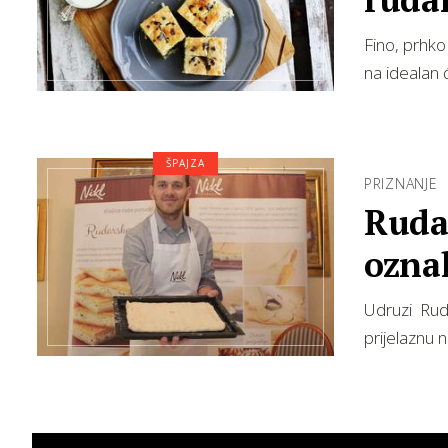
Fino, prhko
na idealan ć
ŠPAJZA
PRIZNANJE
Rudar
ozna
Udruzi Ruda
prijelaznu 