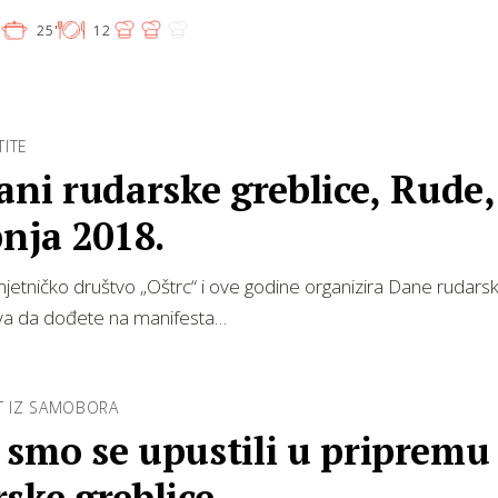
'
25'
12
ITE
ani rudarske greblice, Rude, 
pnja 2018.
jetničko društvo „Oštrc“ i ove godine organizira Dane rudarsk
iva da dođete na manifesta…
ET IZ SAMOBORA
 smo se upustili u pripremu
ske greblice