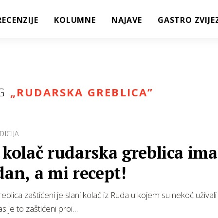
RECENZIJE
KOLUMNE
NAJAVE
GASTRO ZVIJE
G
„
RUDARSKA GREBLICA
”
DICIJA
 kolač rudarska greblica ima
dan, a mi recept!
eblica zaštićeni je slani kolač iz Ruda u kojem su nekoć uživali
s je to zaštićeni proi…