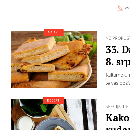
25
NAJAVE
NE PROPUST
33. D
8. sr
Kulturno-um
te vas poz
RECEPTI
SPECIJALIT
Kako
rudar