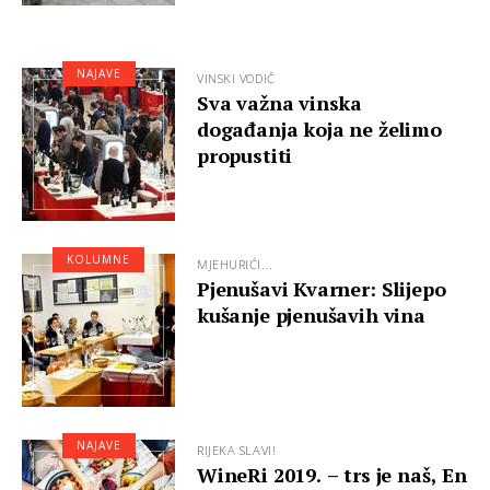
NAJAVE
VINSKI VODIČ
Sva važna vinska
događanja koja ne želimo
propustiti
KOLUMNE
MJEHURIĆI...
Pjenušavi Kvarner: Slijepo
kušanje pjenušavih vina
NAJAVE
RIJEKA SLAVI!
WineRi 2019. – trs je naš, En