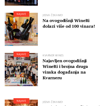
NAJAVE
JEDVA ČEKAMO!
Na ovogodišnji WineRi
dolazi više od 100 vinara!
NAJAVE
KVARNER WINES
Najavljen ovogodišnji
WineRi i brojna druga
vinska događanja na
Kvarneru
NAJAVE
JEDVA ČEKAMO!