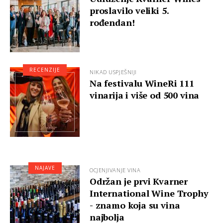
proslavilo veliki 5.
rođendan!
RECENZIJE
NIKAD USPJEŠNIJI
Na festivalu WineRi 111
vinarija i više od 500 vina
NAJAVE
OCJENJIVANJE VINA
Održan je prvi Kvarner
International Wine Trophy
- znamo koja su vina
najbolja