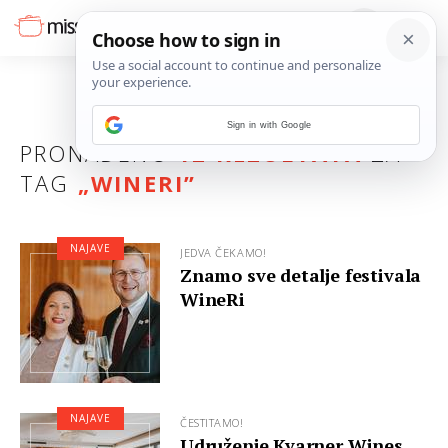
Sign in with Google
PRONAĐENO
12 REZULTATA
ZA
TAG
„
WINERI
”
NAJAVE
JEDVA ČEKAMO!
Znamo sve detalje festivala
WineRi
NAJAVE
ČESTITAMO!
Udruženje Kvarner Wines