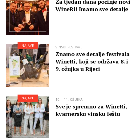
Za tjedan dana počinje novi
WineRi! Imamo sve detalje
NAJAVE
VINSKI FESTIVAL
Znamo sve detalje festivala
WineRi, koji se održava 8. i
9. ožujka u Rijeci
NAJAVE
10. I 11. OŽUJKA
Sve je spremno za WineRi,
kvarnersku vinsku feštu