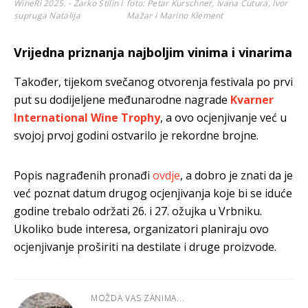
WineRi 2025. - Žarko Stilin i
foto: Petar Kurschner, Ivana Čutura, Ivor
supruga Natalija
Mažar i Marino Klement
Vrijedna priznanja najboljim vinima i vinarima
Također, tijekom svečanog otvorenja festivala po prvi
put su dodijeljene međunarodne nagrade
Kvarner
International Wine Trophy
, a ovo ocjenjivanje već u
svojoj prvoj godini ostvarilo je rekordne brojne.
Popis nagrađenih pronađi
ovdje
, a dobro je znati da je
već poznat datum drugog ocjenjivanja koje bi se iduće
godine trebalo održati 26. i 27. ožujka u Vrbniku.
Ukoliko bude interesa, organizatori planiraju ovo
ocjenjivanje proširiti na destilate i druge proizvode.
MOŽDA VAS ZANIMA...