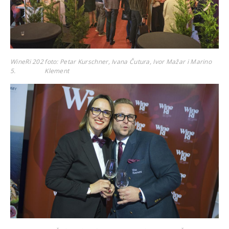
WineRi 202
foto: Petar Kurschner, Ivana Čutura, Ivor Mažar i Marino
5.
Klement