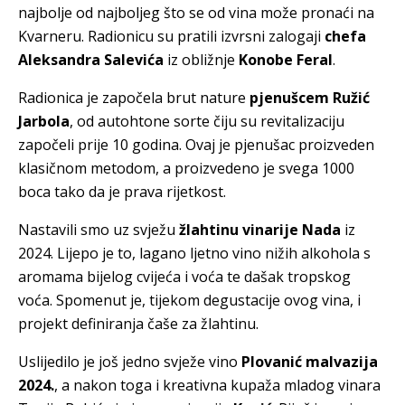
najbolje od najboljeg što se od vina može pronaći na
Kvarneru. Radionicu su pratili izvrsni zalogaji
chefa
Aleksandra Salevića
iz obližnje
Konobe Feral
.
Radionica je započela brut nature
pjenušcem Ružić
Jarbola
, od autohtone sorte čiju su revitalizaciju
započeli prije 10 godina. Ovaj je pjenušac proizveden
klasičnom metodom, a proizvedeno je svega 1000
boca tako da je prava rijetkost.
Nastavili smo uz svježu
žlahtinu vinarije Nada
iz
2024. Lijepo je to, lagano ljetno vino nižih alkohola s
aromama bijelog cvijeća i voća te dašak tropskog
voća. Spomenut je, tijekom degustacije ovog vina, i
projekt definiranja čaše za žlahtinu.
Uslijedilo je još jedno svježe vino
Plovanić malvazija
2024.
, a nakon toga i kreativna kupaža mladog vinara