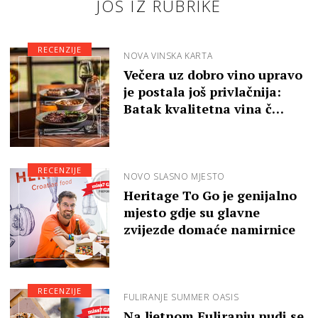
JOŠ IZ RUBRIKE
RECENZIJE
NOVA VINSKA KARTA
Večera uz dobro vino upravo
je postala još privlačnija:
Batak kvalitetna vina č…
RECENZIJE
NOVO SLASNO MJESTO
Heritage To Go je genijalno
mjesto gdje su glavne
zvijezde domaće namirnice
RECENZIJE
FULIRANJE SUMMER OASIS
Na ljetnom Fuliranju nudi se