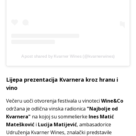
A post shared by Kvarner Wines (@kvarnerwines)
Lijepa prezentacija Kvarnera kroz hranu i
vino
Večeru uoči otvorenja festivala u vinoteci
Wine&Co
održana je odlična vinska radionica
"Najbolje od
Kvarnera"
na kojoj su sommelierke
Ines Matić
Matešković
i
Lucija Matijević
, ambasadorice
Udruženja Kvarner Wines, znalački predstavile