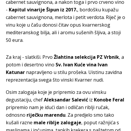
cabernet sauvignona, a nakon toga i prvo crveno vino
-
Kapitul vinarije Šipun iz 2017.
, bordošku kupažu
cabernet sauvignona, merlota i petit verdota. Riječ je o
vinu koje u čašu donosi čitav opus kvarnerskog
mediteranskog bilja, ali i aromu sušenih šljiva, a stoji
50 eura.
Za kraj - slatkiši. Prvo
Žlahtina selekcija PZ Vrbnik
, a
potom i desertno vino
Sv. Ivan Kuće vina Ivan
Katunar
napravljeno u stilu prošeka. Uistinu zavidna
reprezentacija svega što vinski Kvarner nudi.
Osim zalogaja koje je pripremio za ovu vinsku
degustaciju, chef
Aleksandar Salević
iz
Konobe Feral
pripremio nam je idući dan i odličan riblji ručak,
odnosno
riječku marendu
. Za predjelo smo tako
kušali razne
male riblje zalogaje
, poput ražnjića s
maslinama i inćunima, tankih krekera s paštetom od