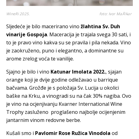
WineRi 2025.
foto: Ivor MaÅ¾ar
Sljedeće je bilo macerirano vino
žlahtina Sv. Duh
vinarije Gospoja
. Maceracija je trajala svega 30 sati, i
to je pravo vino kakva su se pravila i pila nekada. Vino
je zaokruženo, puno i elegantno, a dominantne su
arome zrelog voća te vanilije.
Sjajno je bilo i vino
Katunar Imolata 2022.
, sjajan
orange koji je dvije godine odležavao u barrique
bačvama. Grožđe je s položaja Sv. Lucija u okolici
baške na Krku, a vinogradi su na čak 30% nagiba. Ovo
je vino na ocjenjivanju Kvarner International Wine
Trophy zasluženo proglašeno najbolje ocijenjenim
jantarnim vinom redovne berbe.
Kušali smo i
Pavlomir Rose Ružica Vinodola
od