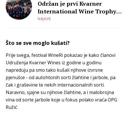
Održan je prvi Kvarner
International Wine Trophy -
znamo koja su vina najbolja
NAJAVE
Što se sve moglo kušati?
Prije svega, festival WineRi pokazao je kako članovi
Udruženja Kvarner Wines iz godine u godinu
napreduju pa smo tako kušali njihove izvrsne
pjenušce - od autohtonih sorti žlahtine i jarbole, pa
čak i graševine te nekih internacionalnih sorti.
Naravno, sjajne su njihove žlahtine, a i malobrojna
vina od sorte jarbole koje u fokus polako vraća OPG
Ružić.