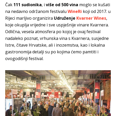
Čak
111 sudionika
, i
više od 500 vina
moglo se kušati
na nedavno održanom festivalu
WineRi
koji od 2017. u
Rijeci marljivo organizira
Udruženje
Kvarner Wines
,
koje okuplja vrijedne i sve uspješnije vinare Kvarnera.
Odlična, vesela atmosfera po kojoj je ovaj festival
nadaleko poznat, vrhunska vina s Kvarnera, susjedne
Istre, čitave Hrvatske, ali i inozemstva, kao i lokalna
gastronomija detalji su po kojima ćemo pamtiti i
ovogodišnji festival.