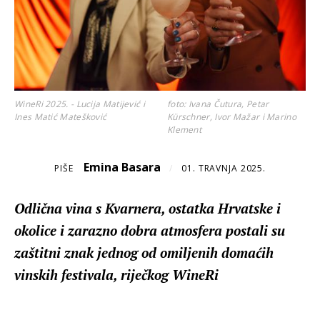
WineRi 2025. - Lucija Matijević i
foto: Ivana Čutura, Petar
Ines Matić Matešković
Kürschner, Ivor Mažar i Marino
Klement
Emina Basara
PIŠE
/
01. TRAVNJA 2025.
Odlična vina s Kvarnera, ostatka Hrvatske i
okolice i zarazno dobra atmosfera postali su
zaštitni znak jednog od omiljenih domaćih
vinskih festivala, riječkog WineRi