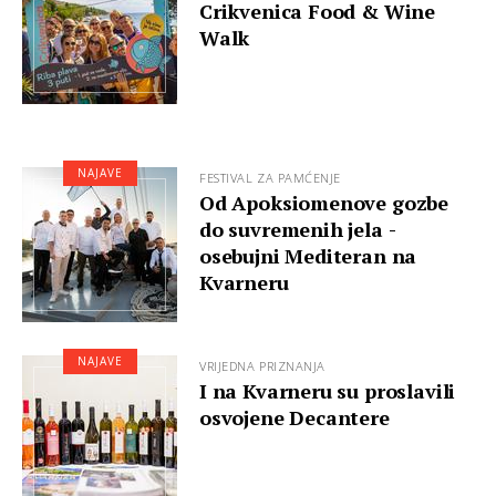
Crikvenica Food & Wine
Walk
NAJAVE
FESTIVAL ZA PAMĆENJE
Od Apoksiomenove gozbe
do suvremenih jela -
osebujni Mediteran na
Kvarneru
NAJAVE
VRIJEDNA PRIZNANJA
I na Kvarneru su proslavili
osvojene Decantere