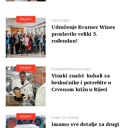
NAJAVE
ČESTITAMO!
Udruženje Kvarner Wines
proslavilo veliki 5.
rođendan!
NAJAVE
HUMANITARNO KUHANJE
Vinski znalci kuhali za
beskućnike i potrebite u
Crvenom križu u Rijeci
NAJAVE
KAMO ZA VIKEND
Imamo sve detalje za drugi