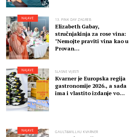
NAJAVE
13. PINK DAY ZAGREB
Elizabeth Gabay,
stručnjakinja za rose vina:
"Nemojte praviti vina kao u
Provan…
NAJAVE
SLASNE VIJESTI
Kvarner je Europska regija
gastronomije 2026., a sada
ima i vlastito izdanje vo…
NAJAVE
GAULT&MILLAU KVARNER