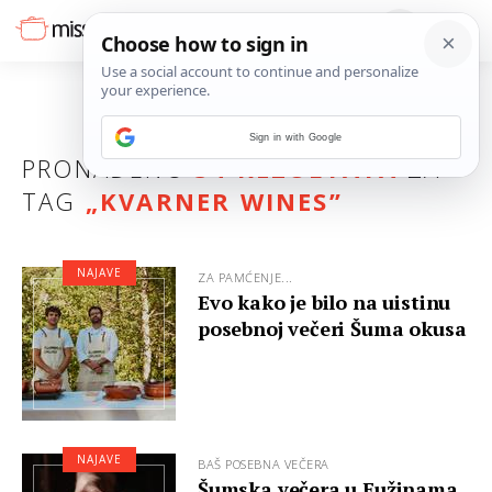
Sign in with Google
PRONAĐENO
34 REZULTATA
ZA
TAG
„
KVARNER WINES
”
NAJAVE
ZA PAMĆENJE...
Evo kako je bilo na uistinu
posebnoj večeri Šuma okusa
NAJAVE
BAŠ POSEBNA VEČERA
Šumska večera u Fužinama