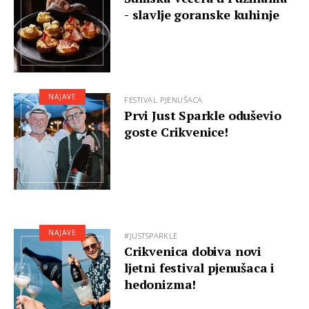
- slavlje goranske kuhinje
NAJAVE
FESTIVAL PJENUŠACA
Prvi Just Sparkle oduševio
goste Crikvenice!
NAJAVE
#JUSTSPARKLE
Crikvenica dobiva novi
ljetni festival pjenušaca i
hedonizma!