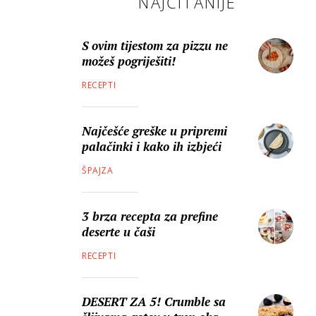
NAJČITANIJE
S ovim tijestom za pizzu ne
možeš pogriješiti!
RECEPTI
Najčešće greške u pripremi
palačinki i kako ih izbjeći
ŠPAJZA
3 brza recepta za prefine
deserte u čaši
RECEPTI
DESERT ZA 5! Crumble sa