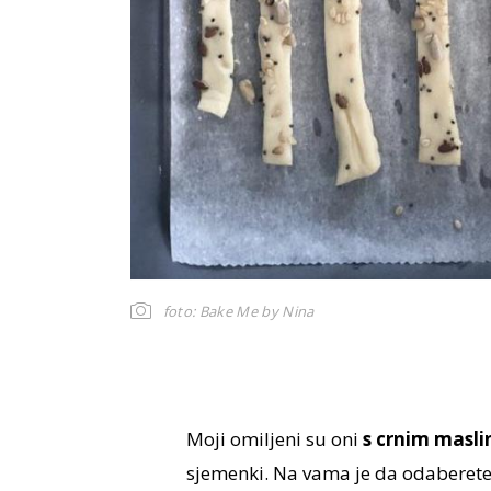
foto: Bake Me by Nina
Moji omiljeni su oni
s crnim masli
sjemenki. Na vama je da odaberete o