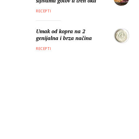
šljivama gotov u tren oka
RECEPTI
Umak od kopra na 2
genijalna i brza načina
RECEPTI