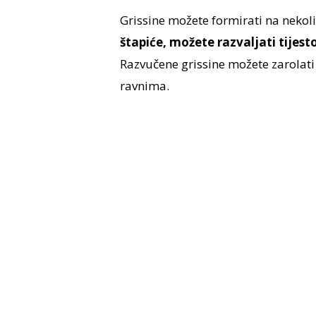
Grissine možete formirati na nekol
štapiće, možete razvaljati tijest
Razvučene grissine možete zarolati i 
ravnima.