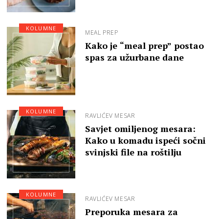
KOLUMNE
MEAL PREP
Kako je “meal prep” postao
spas za užurbane dane
KOLUMNE
RAVLIĆEV MESAR
Savjet omiljenog mesara:
Kako u komadu ispeći sočni
svinjski file na roštilju
KOLUMNE
RAVLIĆEV MESAR
Preporuka mesara za