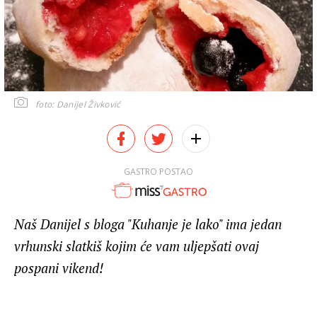
foto: Danijel Živković
GASTRO POSTAO
Naš Danijel s bloga "Kuhanje je lako" ima jedan
vrhunski slatkiš kojim će vam uljepšati ovaj
pospani vikend!