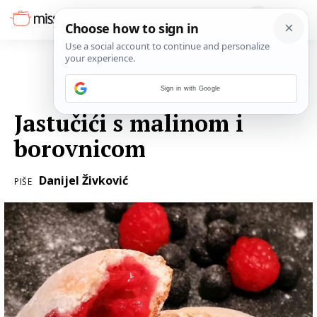
Sign in with Google
05. RUJNA 2016.
Jastučići s malinom i
borovnicom
Danijel Živković
PIŠE