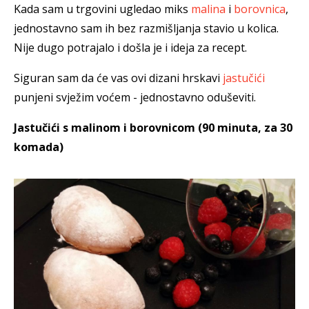
Kada sam u trgovini ugledao miks
malina
i
borovnica
,
jednostavno sam ih bez razmišljanja stavio u kolica.
Nije dugo potrajalo i došla je i ideja za recept.
Siguran sam da će vas ovi dizani hrskavi
jastučići
punjeni svježim voćem - jednostavno oduševiti.
Jastučići s malinom i borovnicom (
90 minuta, za 30
komada)