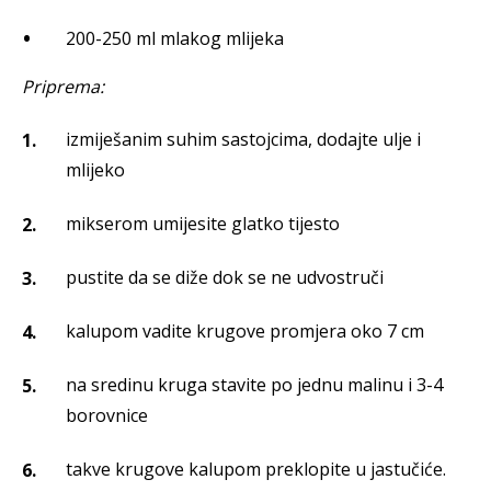
200-250 ml mlakog mlijeka
Priprema:
izmiješanim suhim sastojcima, dodajte ulje i
mlijeko
mikserom umijesite glatko tijesto
pustite da se diže dok se ne udvostruči
kalupom vadite krugove promjera oko 7 cm
na sredinu kruga stavite po jednu malinu i 3-4
borovnice
takve krugove kalupom preklopite u jastučiće.