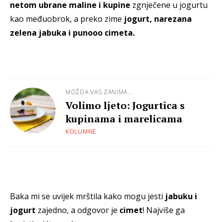
netom ubrane maline i kupine
zgnječene u jogurtu
kao međuobrok, a preko zime
jogurt, narezana
zelena jabuka i punooo cimeta.
MOŽDA VAS ZANIMA...
Volimo ljeto: Jogurtica s
kupinama i marelicama
KOLUMNE
Baka mi se uvijek mrštila kako mogu jesti
jabuku i
jogurt
zajedno, a odgovor je
cimet
! Najviše ga