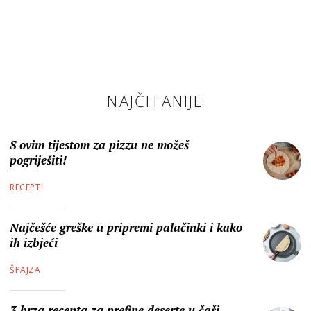
NAJČITANIJE
S ovim tijestom za pizzu ne možeš
pogriješiti!
RECEPTI
Najčešće greške u pripremi palačinki i kako
ih izbjeći
ŠPAJZA
3 brza recepta za prefine deserte u čaši