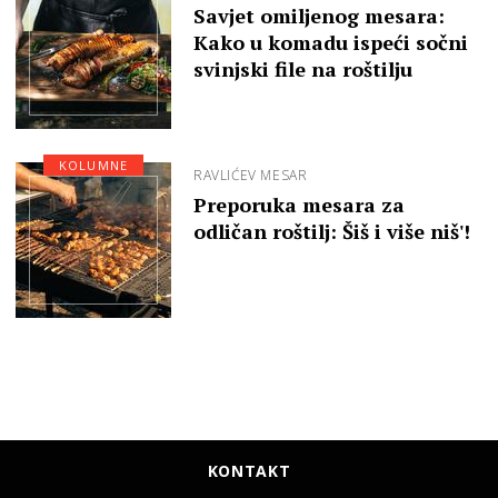
Savjet omiljenog mesara:
Kako u komadu ispeći sočni
svinjski file na roštilju
KOLUMNE
RAVLIĆEV MESAR
Preporuka mesara za
odličan roštilj: Šiš i više niš'!
KONTAKT