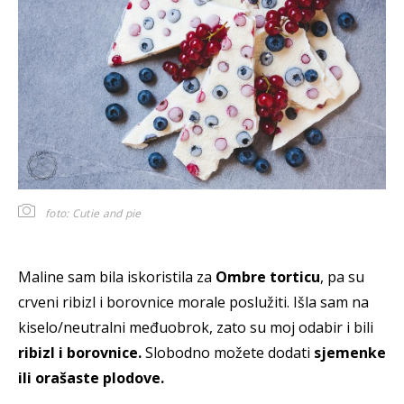
foto: Cutie and pie
Maline sam bila iskoristila za
Ombre torticu
, pa su
crveni ribizl i borovnice morale poslužiti. Išla sam na
kiselo/neutralni međuobrok, zato su moj odabir i bili
ribizl i borovnice.
Slobodno možete dodati
sjemenke
ili orašaste plodove.