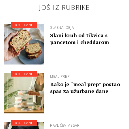
JOŠ IZ RUBRIKE
KOLUMNE
SLASNA IDEJA!
Slani kruh od tikvica s
pancetom i cheddarom
KOLUMNE
MEAL PREP
Kako je “meal prep” postao
spas za užurbane dane
KOLUMNE
RAVLIĆEV MESAR