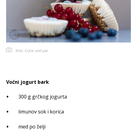
foto: Cutie and pie
Voćni jogurt bark
300 g grčkog jogurta
limunov sok i korica
med po želji