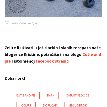
foto: Cutie and pie
Želite li uživati u još slatkih i slanih recepata naše
blogerice Kristine, potražite ih na blogu
Cutie and
pie
i istoimenoj
Facebook stranici
.
Dobar tek!
CUTIE AND PIE
BARK
JOGURT PLOČICE
JOGURT
DORUČAK
MEĐUOBROK