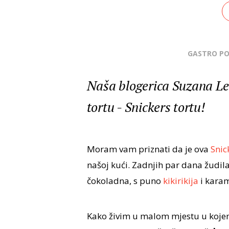
GASTRO P
Naša blogerica Suzana Lev
tortu - Snickers tortu!
Moram vam priznati da je ova
Snic
našoj kući. Zadnjih par dana žudil
čokoladna, s puno
kikirikija
i karam
Kako živim u malom mjestu u koje