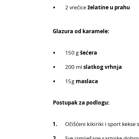
2 vrećice
želatine u prahu
Glazura od karamele:
150 g
šećera
200 ml
slatkog vrhnja
15g
maslaca
Postupak za podlogu:
Očišćeni kikiriki i sport kekse
Sve izmiješane sastojke dobro u