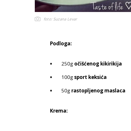
foto: Suzana Levar
Podloga:
250g
očišćenog kikirikija
100g
sport keksića
50g
rastopljenog maslaca
Krema: