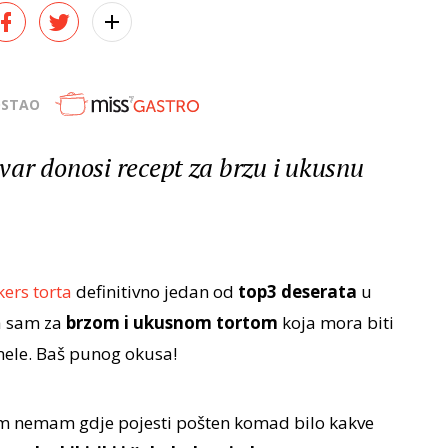
OSTAO
ar donosi recept za brzu i ukusnu
kers torta
definitivno jedan od
top3 deserata
u
a sam za
brzom i ukusnom tortom
koja mora biti
ele. Baš punog okusa!
m nemam gdje pojesti pošten komad bilo kakve