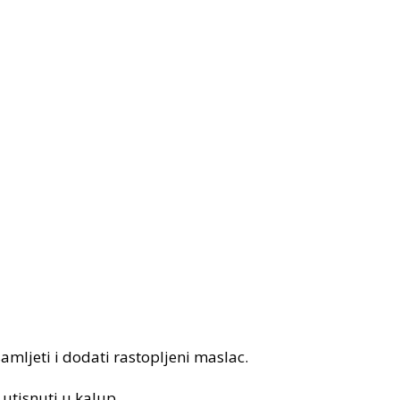
 samljeti i dodati rastopljeni maslac.
tisnuti u kalup. ​