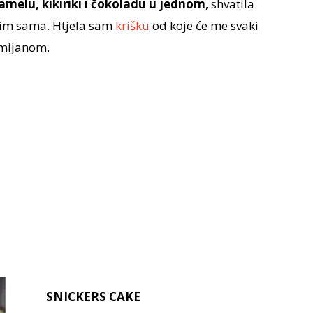
melu, kikiriki i čokoladu u jednom
, shvatila
avim sama. Htjela sam
krišku
od koje će me svaki
smijanom.
SNICKERS CAKE