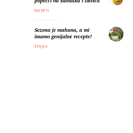
popečci od slanutka i tikvica
RECEPTI
Sezona je mahuna, a mi
imamo genijalne recepte!
ŠPAJZA