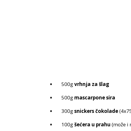
500g
vrhnja za šlag
500g
mascarpone sira
300g
snickers čokolade
(4x75
100g
šećera u prahu
(može i m