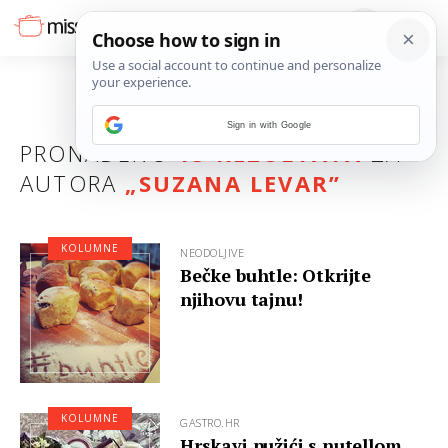
Sign in with Google
PRONAĐENO
13 REZULTATA
ZA
AUTORA
„SUZANA LEVAR”
KOLUMNE
NEODOLJIVE
Bečke buhtle: Otkrijte
njihovu tajnu!
KOLUMNE
GASTRO.HR
Hrskavi pužići s nutellom