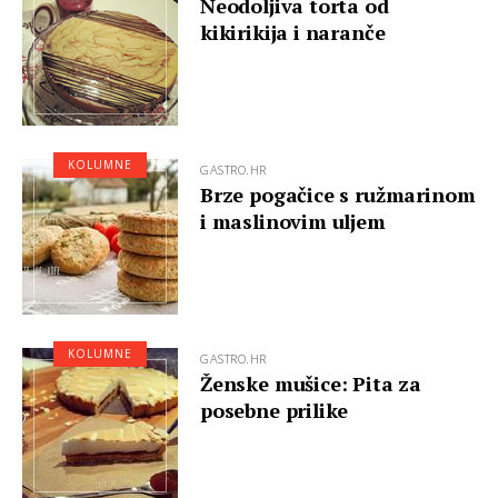
Neodoljiva torta od
kikirikija i naranče
KOLUMNE
GASTRO.HR
Brze pogačice s ružmarinom
i maslinovim uljem
KOLUMNE
GASTRO.HR
Ženske mušice: Pita za
posebne prilike