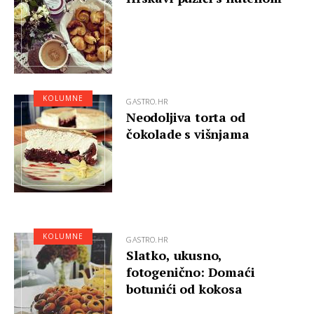
KOLUMNE
GASTRO.HR
Neodoljiva torta od
čokolade s višnjama
KOLUMNE
GASTRO.HR
Slatko, ukusno,
fotogenično: Domaći
botunići od kokosa