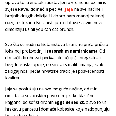
upravo to, trenutak zaustavljen u vremenu, uz miris
svježe
kave
,
domaćih peciva
,
jaja
na sve načine i
brojnih drugih delicija. U dobro nam znanoj zelenoj
oazi, restoranu Botanist, jutro dobiva sasvim novu
dimenziju uz all you can eat brunch.
Sve što se nudi na Botanistovu brunchu priča priču o
lokalnoj proizvodnji i
sezonskim namirnicama
. Od
domaćih kruhova i peciva, uključujući integralne i
bezglutenske opcije, do sireva s malih imanja, svaki
zalogaj nosi pečat hrvatske tradicije i posvećenosti
kvaliteti.
Jaja se poslužuju na sve moguće načine, od mini
omleta sa sezonskim povrćem, preko klasične
kajgane, do sofisticiranih
Eggs Benedict
, a sve to uz
hrskavu pancetu i domaće kobasice koje nadopunjuju
bogatstvo okusa.