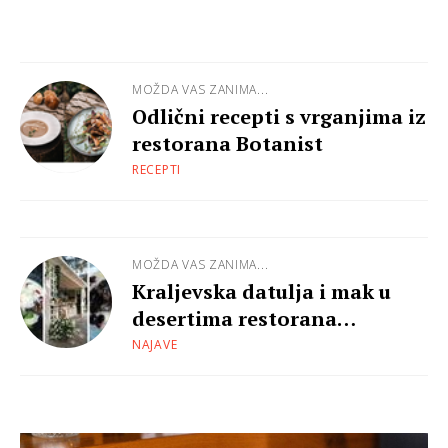
MOŽDA VAS ZANIMA...
Odlični recepti s vrganjima iz
restorana Botanist
RECEPTI
MOŽDA VAS ZANIMA...
Kraljevska datulja i mak u
desertima restorana
Botanist
NAJAVE