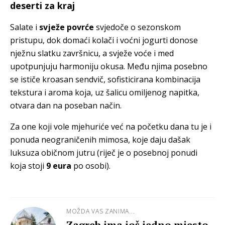
deserti za kraj
Salate i
svježe povrće
svjedoče o sezonskom
pristupu, dok domaći kolači i voćni jogurti donose
nježnu slatku završnicu, a svježe voće i med
upotpunjuju harmoniju okusa. Među njima posebno
se ističe kroasan sendvič, sofisticirana kombinacija
tekstura i aroma koja, uz šalicu omiljenog napitka,
otvara dan na poseban način.
Za one koji vole mjehuriće već na početku dana tu je i
ponuda neograničenih mimosa, koje daju dašak
luksuza običnom jutru (riječ je o posebnoj ponudi
koja stoji
9 eura
po osobi).
MOŽDA VAS ZANIMA...
Zagreb ima još jedno mjesto