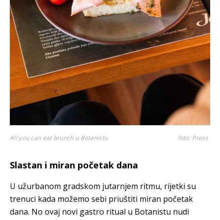
All you can eat brunch u Botanistu
foto: Press
Slastan i miran početak dana
U užurbanom gradskom jutarnjem ritmu, rijetki su
trenuci kada možemo sebi priuštiti miran početak
dana. No ovaj novi gastro ritual u Botanistu nudi