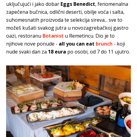
uključujući i jako dobar
Eggs Benedict
, fenomenalna
zapečena bučnica, odlični deserti, obilje voća i salta,
suhomesnatih proizvoda te selekcija sireva... sve to
možeš kušati svakog jutra u novozagrebačkoj gastro
oazi, restoranu
Botanist
u Remetincu. Dio je to
njihove nove ponude -
all you can eat
brunch
- koji
nude svaki dan za
18 eura
po osobi, od 7 do 11 ujutro.