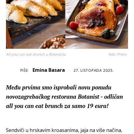
All you can eat brunch u Botanistu
foto: Press
Emina Basara
PIŠE
/
27. LISTOPADA 2025.
Među prvima smo isprobali novu ponudu
novozagrebačkog restorana Botanist - odličan
all you can eat brunch za samo 19 eura!
Sendviči u hrskavim kroasanima, jaja na više načina,