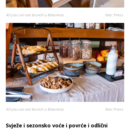
All you can eat brunch u Botanistu
foto: Press
All you can eat brunch u Botanistu
foto: Press
Svježe i sezonsko voće i povrće i odlični