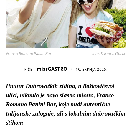
Franco Romano Panini Bar
foto: Karmen Oblak
missGASTRO
PIŠE
/
10. SRPNJA 2025.
Unutar Dubrovačkih zidina, u Boškovićevoj
ulici, niknulo je novo slasno mjesto, Franco
Romano Panini Bar, koje nudi autentične
talijanske zalogaje, ali s lokalnim dubrovačkim
štihom