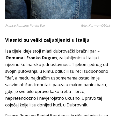
Franco Romano Panini Bar
foto: Karmen Oblak
Vlasnici su veliki zaljubljenici u Italiju
Iza cijele ideje stoji mladi dubrovački bračni par –
Romana
i
Franko Đugum
, zaljubljenici u Italiju i
njezinu kulinarsku jednostavnost. Tijekom jednog od
svojih putovanja, u Rimu, odlučili su reći sudbonosno
“da”, a među najdražim uspomenama ostao im je
sasvim običan trenutak: pauza u malom panini baru,
gdje je sve bilo upravo kako treba – brzo,
nepretenciozno i nevjerojatno ukusno. Upravo taj
osjećaj željeli su donijeti kući, u Dubrovnik.
Franco Romano Panini Bar danas je više od mjesta za