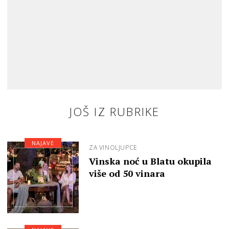
JOŠ IZ RUBRIKE
NAJAVE
ZA VINOLJUPCE
Vinska noć u Blatu okupila
više od 50 vinara