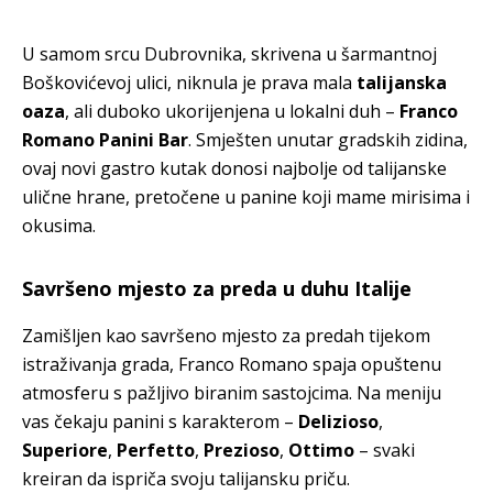
U samom srcu Dubrovnika, skrivena u šarmantnoj
Boškovićevoj ulici, niknula je prava mala
talijanska
oaza
, ali duboko ukorijenjena u lokalni duh –
Franco
Romano Panini Bar
. Smješten unutar gradskih zidina,
ovaj novi gastro kutak donosi najbolje od talijanske
ulične hrane, pretočene u panine koji mame mirisima i
okusima.
Savršeno mjesto za preda u duhu Italije
Zamišljen kao savršeno mjesto za predah tijekom
istraživanja grada, Franco Romano spaja opuštenu
atmosferu s pažljivo biranim sastojcima. Na meniju
vas čekaju panini s karakterom –
Delizioso
,
Superiore
,
Perfetto
,
Prezioso
,
Ottimo
– svaki
kreiran da ispriča svoju talijansku priču.