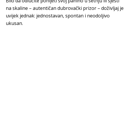
Bilo da odlučite ponijeti svoj panino u šetnju ili sjesti
na skaline – autentičan dubrovački prizor – doživljaj je
uvijek jednak: jednostavan, spontan i neodoljivo
ukusan.