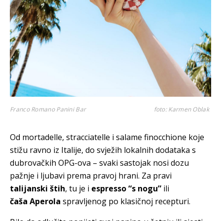
Franco Romano Panini Bar
foto: Karmen Oblak
Od mortadelle, stracciatelle i salame finocchione koje
stižu ravno iz Italije, do svježih lokalnih dodataka s
dubrovačkih OPG-ova – svaki sastojak nosi dozu
pažnje i ljubavi prema pravoj hrani. Za pravi
talijanski štih
, tu je i
espresso “s nogu”
ili
čaša Aperola
spravljenog po klasičnoj recepturi.