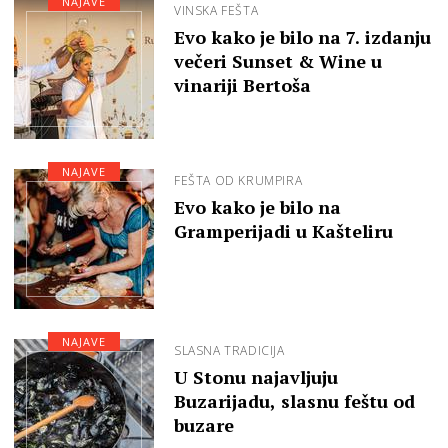
NAJAVE
VINSKA FEŠTA
Evo kako je bilo na 7. izdanju
večeri Sunset & Wine u
vinariji Bertoša
NAJAVE
FEŠTA OD KRUMPIRA
Evo kako je bilo na
Gramperijadi u Kašteliru
NAJAVE
SLASNA TRADICIJA
U Stonu najavljuju
Buzarijadu, slasnu feštu od
buzare