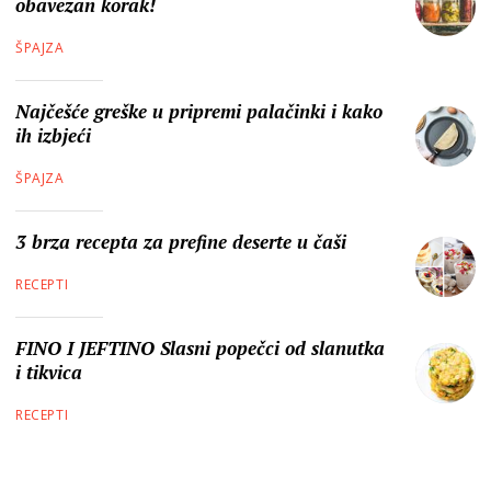
obavezan korak!
ŠPAJZA
Najčešće greške u pripremi palačinki i kako
ih izbjeći
ŠPAJZA
3 brza recepta za prefine deserte u čaši
RECEPTI
FINO I JEFTINO Slasni popečci od slanutka
i tikvica
RECEPTI