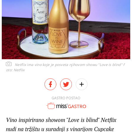
Netflix ima vino koje je posveta njihovom showu "Love is blind"
f
oto: Netflix
GASTRO POSTAO
Vino inspirirano showom "Love is blind" Netflix
nudi na tržištu u suradnji s vinarijom Cupcake