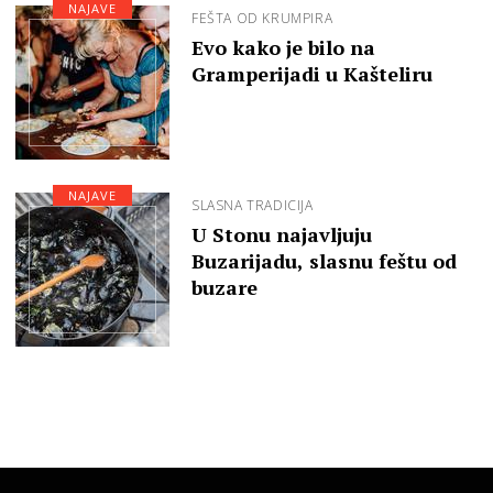
NAJAVE
FEŠTA OD KRUMPIRA
Evo kako je bilo na
Gramperijadi u Kašteliru
NAJAVE
SLASNA TRADICIJA
U Stonu najavljuju
Buzarijadu, slasnu feštu od
buzare