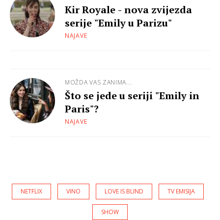
Kir Royale - nova zvijezda
serije "Emily u Parizu"
NAJAVE
MOŽDA VAS ZANIMA...
Što se jede u seriji "Emily in
Paris"?
NAJAVE
NETFLIX
VINO
LOVE IS BLIND
TV EMISIJA
SHOW