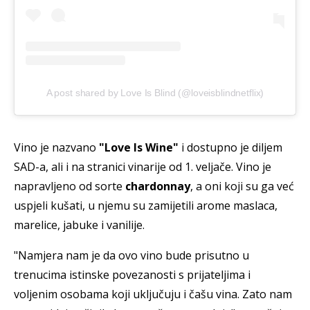
A post shared by Love Is Blind (@loveisblindnetflix)
Vino je nazvano
"Love Is Wine"
i dostupno je diljem
SAD-a, ali i na stranici vinarije od 1. veljače. Vino je
napravljeno od sorte
chardonnay
, a oni koji su ga već
uspjeli kušati, u njemu su zamijetili arome maslaca,
marelice, jabuke i vanilije.
"Namjera nam je da ovo vino bude prisutno u
trenucima istinske povezanosti s prijateljima i
voljenim osobama koji uključuju i čašu vina. Zato nam