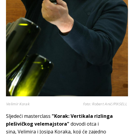
Velimir Korak
foto: Robert Anić/PIXSELL
Sljedeći masterclass
"Korak: Vertikala rizlinga
plešivičkog velemajstora"
dovodi otca i
sina, Velimira i Josipa Koraka, koji će zajedno