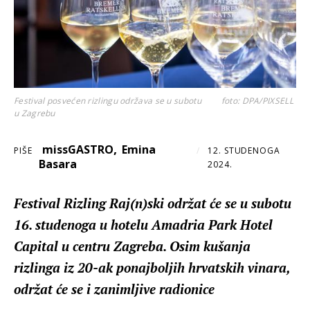
Festival posvećen rizlingu održava se u subotu
foto: DPA/PIXSELL
u Zagrebu
,
missGASTRO
Emina
PIŠE
/
12. STUDENOGA
Basara
2024.
Festival Rizling Raj(n)ski održat će se u subotu
16. studenoga u hotelu Amadria Park Hotel
Capital u centru Zagreba. Osim kušanja
rizlinga iz 20-ak ponajboljih hrvatskih vinara,
održat će se i zanimljive radionice