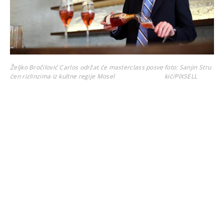
Željko Bročilović Carlos održat će masterclass posve
foto: Sanjin Stru
ćen rizlinzima iz kultne regije Mosel
kić/PIXSELL