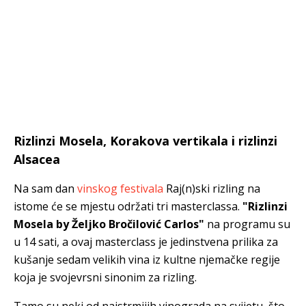
Rizlinzi Mosela, Korakova vertikala i rizlinzi
Alsacea
Na sam dan
vinskog festivala
Raj(n)ski rizling na
istome će se mjestu održati tri masterclassa.
"Rizlinzi
Mosela by Željko Bročilović Carlos"
na programu su
u 14 sati, a ovaj masterclass je jedinstvena prilika za
kušanje sedam velikih vina iz kultne njemačke regije
koja je svojevrsni sinonim za rizling.
Tamo su neki od najstrmijih vinograda na svijetu, što