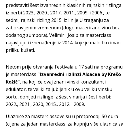
predstaviti šest izvanrednih klasičnih rajnskih rizlinga
iz berbi 2023., 2020., 2017., 2011., 2009. i 2006., te
sedmi, rajnski rizling 2015. iz linije U traganju za
zaboravljenim vremenom (dugo macerirano vino bez
dodanog sumpora). Velimir i Josip za masterclass
najavljuju i iznenađenje iz 2014. koje je malo tko imao
priliku kušati.
Netom prije otvaranja Festivala u 17 sati na programu
je masterclass
"Izvanredni rizlinzi Alsacea by Krešo
Kožić"
, na koji će ovaj znani vinski konzultant i
edukator, te veliki zaljubljenik u ovu veliku vinsku
sortu, donijeti rizlinge iz šest vinarija i šest berbi:
2022., 2021., 2020, 2015., 2012. i 2009.
Ulaznice za masterclassove su u pretprodaji 50 eura
(cijena za jedan masterclass, za kupnju više ulaznica za