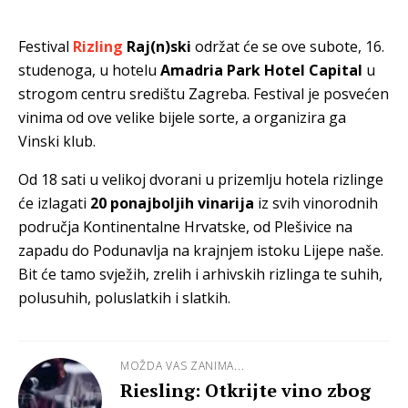
Festival
Rizling
Raj(n)ski
održat će se ove subote, 16.
studenoga, u hotelu
Amadria Park Hotel Capital
u
strogom centru središtu Zagreba. Festival je posvećen
vinima od ove velike bijele sorte, a organizira ga
Vinski klub.
Od 18 sati u velikoj dvorani u prizemlju hotela rizlinge
će izlagati
20 ponajboljih vinarija
iz svih vinorodnih
područja Kontinentalne Hrvatske, od Plešivice na
zapadu do Podunavlja na krajnjem istoku Lijepe naše.
Bit će tamo svježih, zrelih i arhivskih rizlinga te suhih,
polusuhih, poluslatkih i slatkih.
MOŽDA VAS ZANIMA...
Riesling: Otkrijte vino zbog