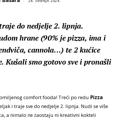
 Basara
/
28. SVIBNJA 2024.
traje do nedjelje 2. lipnja.
nudom hrane (90% je pizza, ima i
endviča, cannola...) te 2 kućice
. Kušali smo gotovo sve i pronašli
a, omiljenog comfort fooda! Treći po redu
Pizza
jak i traje sve do nedjelje 2. lipnja. Nudi se više
ica, a nimalo ne zaostaju ni kreativni kokteli