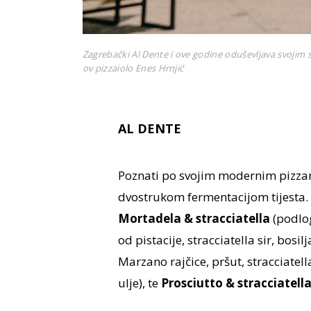
Zagrebački Al Dente i ove godine oduševljava svojim
ov pizzaiolo Enes Hrnjić
AL DENTE
Poznati po svojim modernim pizza
dvostrukom fermentacijom tijesta. 
Mortadela & stracciatella
(podlog
od pistacije, stracciatella sir, bosil
Marzano rajčice, pršut, stracciatel
ulje), te
Prosciutto & stracciatell