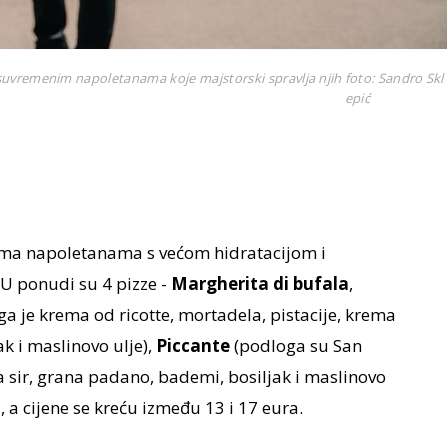
 suvremenim napoletanama koje majstorski spravlja njih
foto: Sandro Skl
epić
ma napoletanama s većom hidratacijom i
U ponudi su 4 pizze -
Margherita di bufala
,
a je krema od ricotte, mortadela, pistacije, krema
jak i maslinovo ulje),
Piccante
(podloga su San
la sir, grana padano, bademi, bosiljak i maslinovo
a
, a cijene se kreću između 13 i 17 eura.