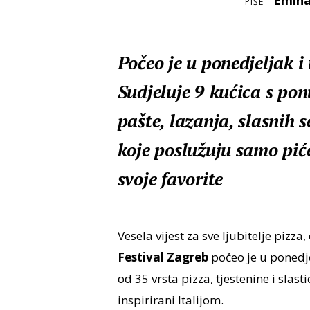
Emina
PIŠE
Počeo je u ponedjeljak i 
Sudjeluje 9 kućica s po
pašte, lazanja, slasnih s
koje poslužuju samo piće
svoje favorite
Vesela vijest za sve ljubitelje pizz
Festival Zagreb
počeo je u ponedjel
od 35 vrsta pizza, tjestenine i slast
inspirirani Italijom.