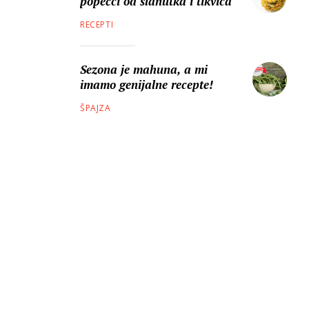
popečci od slanutka i tikvica
RECEPTI
Sezona je mahuna, a mi
imamo genijalne recepte!
ŠPAJZA