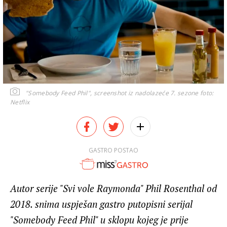
"Somebody Feed Phil", screenshot iz nadolazeće 7. sezone
foto:
Netflix
GASTRO POSTAO
Autor serije "Svi vole Raymonda" Phil Rosenthal od
2018. snima uspješan gastro putopisni serijal
"Somebody Feed Phil" u sklopu kojeg je prije