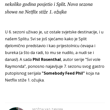
nekoliko godina posjetio i Split. Nova sezona
showa na Netflix stiže 1. ožujka
U 6. sezoni uživao je, uz ostale svjetske destinacije, i u
našem Splitu. Svi se još sjećamo kako je Split
djelomično predstavio i kao prijestolnicu ćevapa i
bureka (a što da radi, to mu se nudilo, a nudi se i
danas!). A sada
Phil Rosenthal
, autor serije "Svi vole
Raymonda", ponosno najavljuje 7. sezonu svog gastro
putopisnog serijala
"Somebody Feed Phil"
koja na
Netflix stiže 1. ožujka.
MOŽDA VAS ZANIMA...