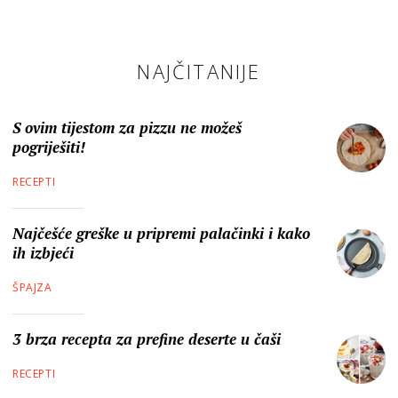
NAJČITANIJE
S ovim tijestom za pizzu ne možeš
pogriješiti!
RECEPTI
Najčešće greške u pripremi palačinki i kako
ih izbjeći
ŠPAJZA
3 brza recepta za prefine deserte u čaši
RECEPTI