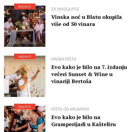
NAJAVE
ZA VINOLJUPCE
Vinska noć u Blatu okupila
više od 50 vinara
NAJAVE
VINSKA FEŠTA
Evo kako je bilo na 7. izdanju
večeri Sunset & Wine u
vinariji Bertoša
NAJAVE
FEŠTA OD KRUMPIRA
Evo kako je bilo na
Gramperijadi u Kašteliru