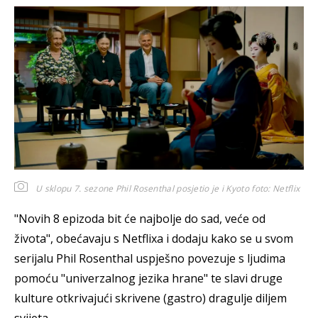
U sklopu 7. sezone Phil Rosenthal posjetio je i Kyoto
foto: Netflix
"Novih 8 epizoda bit će najbolje do sad, veće od
života", obećavaju s Netflixa i dodaju kako se u svom
serijalu Phil Rosenthal uspješno povezuje s ljudima
pomoću "univerzalnog jezika hrane" te slavi druge
kulture otkrivajući skrivene (gastro) dragulje diljem
svijeta.