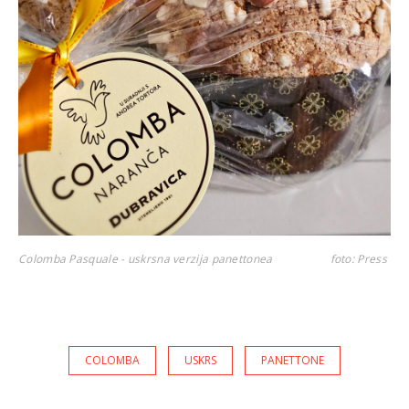
Colomba Pasquale - uskrsna verzija panettonea
foto: Press
COLOMBA
USKRS
PANETTONE