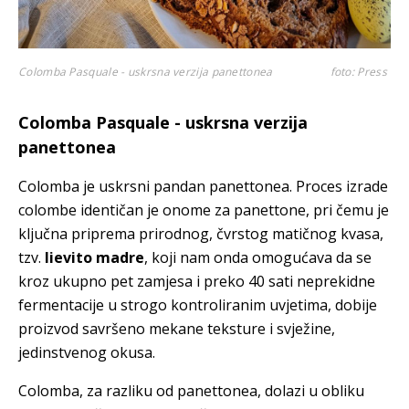
Colomba Pasquale - uskrsna verzija panettonea
foto: Press
Colomba Pasquale - uskrsna verzija
panettonea
Colomba je uskrsni pandan panettonea. Proces izrade
colombe identičan je onome za panettone, pri čemu je
ključna priprema prirodnog, čvrstog matičnog kvasa,
tzv.
lievito madre
, koji nam onda omogućava da se
kroz ukupno pet zamjesa i preko 40 sati neprekidne
fermentacije u strogo kontroliranim uvjetima, dobije
proizvod savršeno mekane teksture i svježine,
jedinstvenog okusa.
Colomba, za razliku od panettonea, dolazi u obliku