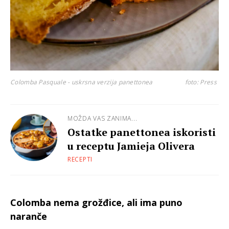
Colomba Pasquale - uskrsna verzija panettonea
foto: Press
MOŽDA VAS ZANIMA...
Ostatke panettonea iskoristi
u receptu Jamieja Olivera
RECEPTI
Colomba nema grožđice, ali ima puno
naranče