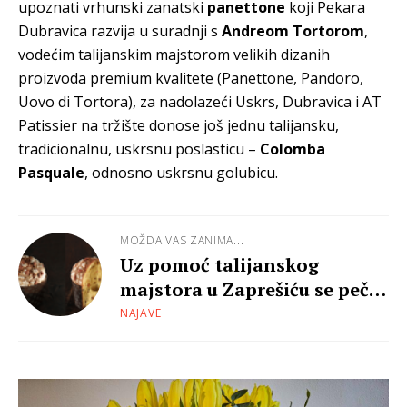
upoznati vrhunski zanatski
panettone
koji Pekara
Dubravica razvija u suradnji s
Andreom Tortorom
,
vodećim talijanskim majstorom velikih dizanih
proizvoda premium kvalitete (Panettone, Pandoro,
Uovo di Tortora), za nadolazeći Uskrs, Dubravica i AT
Patissier na tržište donose još jednu talijansku,
tradicionalnu, uskrsnu poslasticu –
Colomba
Pasquale
, odnosno uskrsnu golubicu.
MOŽDA VAS ZANIMA...
Uz pomoć talijanskog
majstora u Zaprešiću se peče
vrhunski panettone
NAJAVE