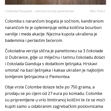
Colomba Pasquale - uskrsna verzija panettonea
foto: Press
Colomba s narančom bogata je sočnom, kandiranom
narančom te je oplemenjuje velika količina bourbon
vanilije i meda akacije. Njezina kupola ukrašena je
bademima i perlastim šećerom.
Čokoladna verzija slična je panettoneu sa 3 čokolade
iz Dubravice, gdje uz mliječnu i tamnu čokoladu dolazi
i čokolada Gianduja s dodatkom lješnjaka. Hrskavi
omotač na bazi lješnjaka i kakaa ukrašen je najboljim
lomljenim lješnjacima iz Piemontea.
Obje vrste Colombe dolaze teže po 750 grama, a
prodaju se po cijeni od 27 eura po komadu. Colombe
su pripremljene u vrlo limitiranoj količini te će se moći
kupiti samo u odabranim zagrebačkim poslovnicama