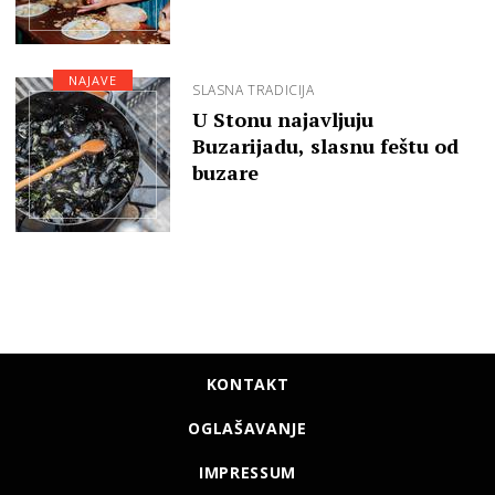
NAJAVE
SLASNA TRADICIJA
U Stonu najavljuju
Buzarijadu, slasnu feštu od
buzare
KONTAKT
OGLAŠAVANJE
IMPRESSUM