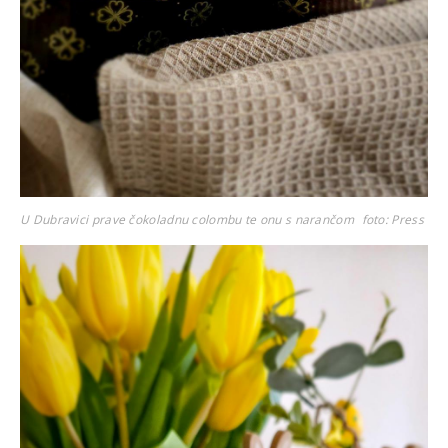
U Dubravici prave čokoladnu colombu te onu s narančom
foto: Press