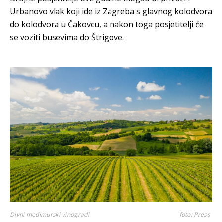
Urbanovo vlak koji ide iz Zagreba s glavnog kolodvora
do kolodvora u Čakovcu, a nakon toga posjetitelji će
se voziti busevima do Štrigove.
Divni međimurski vinogradi
foto: Press