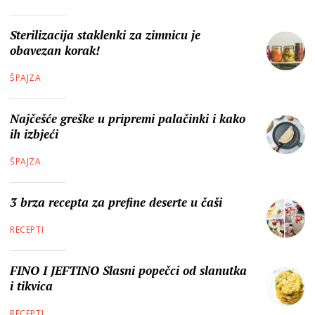
Sterilizacija staklenki za zimnicu je
obavezan korak!
ŠPAJZA
Najčešće greške u pripremi palačinki i kako
ih izbjeći
ŠPAJZA
3 brza recepta za prefine deserte u čaši
RECEPTI
FINO I JEFTINO Slasni popečci od slanutka
i tikvica
RECEPTI