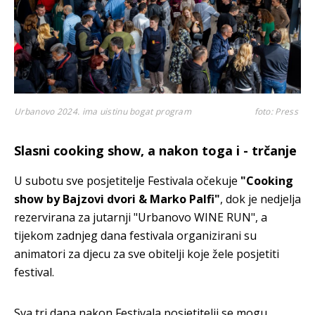
Urbanovo 2024. ima uistinu bogat program
foto: Press
Slasni cooking show, a nakon toga i - trčanje
U subotu sve posjetitelje Festivala očekuje
"Cooking
show by Bajzovi dvori & Marko Palfi"
, dok je nedjelja
rezervirana za jutarnji "Urbanovo WINE RUN", a
tijekom zadnjeg dana festivala organizirani su
animatori za djecu za sve obitelji koje žele posjetiti
festival.
Sva tri dana nakon Festivala posjetitelji se mogu