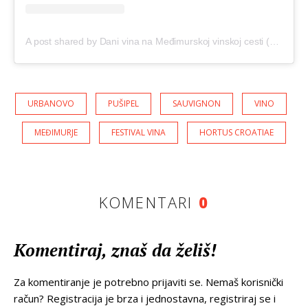
A post shared by Dani vina na Međimurskoj vinskoj cesti (@urbanovo_dani_vina)
URBANOVO
PUŠIPEL
SAUVIGNON
VINO
MEĐIMURJE
FESTIVAL VINA
HORTUS CROATIAE
KOMENTARI
0
Komentiraj, znaš da želiš!
Za komentiranje je potrebno prijaviti se. Nemaš korisnički
račun? Registracija je brza i jednostavna, registriraj se i