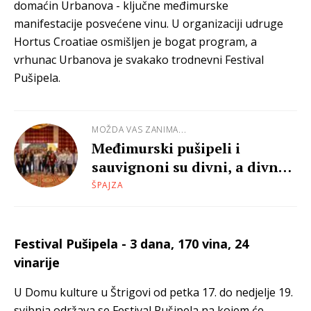
domaćin Urbanova - ključne međimurske
manifestacije posvećene vinu. U organizaciji udruge
Hortus Croatiae osmišljen je bogat program, a
vrhunac Urbanova je svakako trodnevni Festival
Pušipela.
MOŽDA VAS ZANIMA...
Međimurski pušipeli i
sauvignoni su divni, a divne
su i mlade generacije vinara
ŠPAJZA
u toj regiji
Festival Pušipela - 3 dana, 170 vina, 24
vinarije
U Domu kulture u Štrigovi od petka 17. do nedjelje 19.
svibnja održava se Festival Pušipela na kojem će,