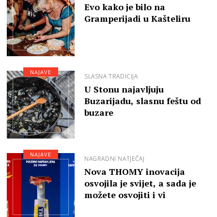
Evo kako je bilo na
Gramperijadi u Kašteliru
NAJAVE
SLASNA TRADICIJA
U Stonu najavljuju
Buzarijadu, slasnu feštu od
buzare
NAJAVE
NAGRADNI NATJEČAJ
Nova THOMY inovacija
osvojila je svijet, a sada je
možete osvojiti i vi