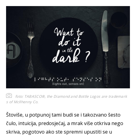
foto: TABASCO®, the Diamond and Bottle Logos are trademark
s of McIlhenny Co.
Štoviše, u potpunoj tami budi se i takozvano šesto
čulo, intuicija, predosjećaj, a mrak više otkriva nego
skriva, pogotovo ako ste spremni upustiti se u