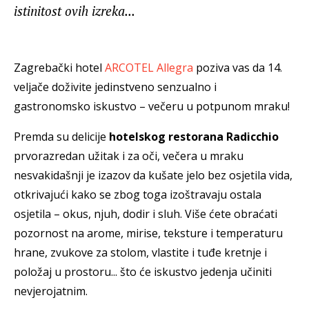
istinitost ovih izreka...
Zagrebački hotel
ARCOTEL Allegra
poziva vas da 14.
veljače doživite jedinstveno senzualno i
gastronomsko iskustvo – večeru u potpunom mraku!
Premda su delicije
hotelskog restorana Radicchio
prvorazredan užitak i za oči, večera u mraku
nesvakidašnji je izazov da kušate jelo bez osjetila vida,
otkrivajući kako se zbog toga izoštravaju ostala
osjetila – okus, njuh, dodir i sluh. Više ćete obraćati
pozornost na arome, mirise, teksture i temperaturu
hrane, zvukove za stolom, vlastite i tuđe kretnje i
položaj u prostoru... što će iskustvo jedenja učiniti
nevjerojatnim.