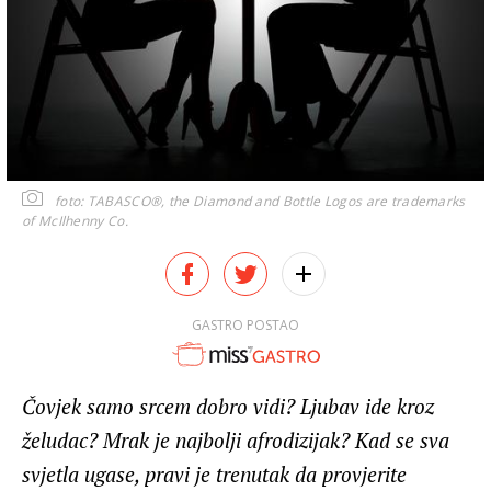
foto: TABASCO®, the Diamond and Bottle Logos are trademarks
of McIlhenny Co.
GASTRO POSTAO
Čovjek samo srcem dobro vidi? Ljubav ide kroz
želudac? Mrak je najbolji afrodizijak? Kad se sva
svjetla ugase, pravi je trenutak da provjerite