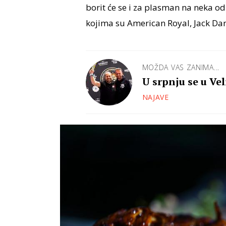
borit će se i za plasman na neka od
kojima su American Royal, Jack Dani
MOŽDA VAS ZANIMA...
U srpnju se u Vel
natjecanje u ame
NAJAVE