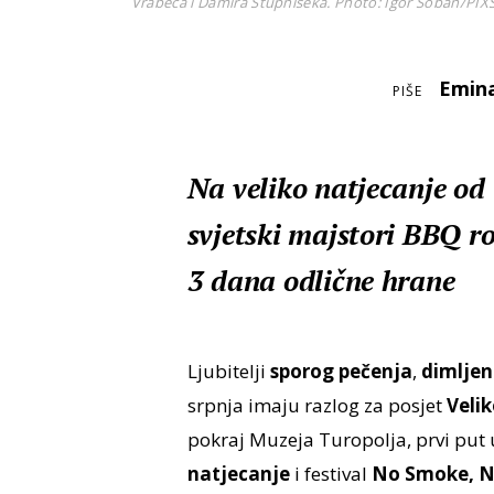
Vrabeca i Damira Stupniseka. Photo: Igor Soban/PIX
Emin
PIŠE
Na veliko natjecanje od 
svjetski majstori BBQ roš
3 dana odlične hrane
Ljubitelji
sporog pečenja
,
dimlje
srpnja imaju razlog za posjet
Velik
pokraj Muzeja Turopolja, prvi put 
natjecanje
i festival
No Smoke, N