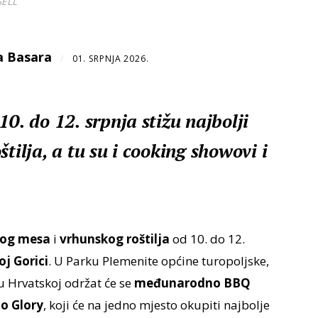
SELL
a Basara
/
01. SRPNJA 2026.
10. do 12. srpnja stižu najbolji
tilja, a tu su i cooking showovi i
nog mesa
i
vrhunskog roštilja
od 10. do 12.
oj Gorici
. U Parku Plemenite općine turopoljske,
u Hrvatskoj održat će se
međunarodno BBQ
o Glory
, koji će na jedno mjesto okupiti najbolje