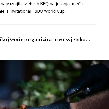
 najvažnijih svjetskih BBQ natjecanja, među
el's Invitational i BBQ World Cup.
ikoj Gorici organizira prvo svjetsko
ričkom roštilju