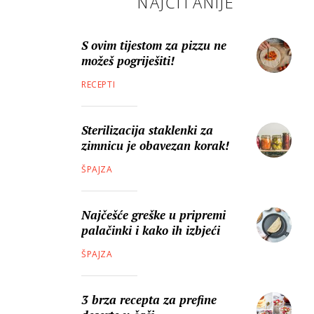
NAJČITANIJE
S ovim tijestom za pizzu ne
možeš pogriješiti!
RECEPTI
Sterilizacija staklenki za
zimnicu je obavezan korak!
ŠPAJZA
Najčešće greške u pripremi
palačinki i kako ih izbjeći
ŠPAJZA
3 brza recepta za prefine