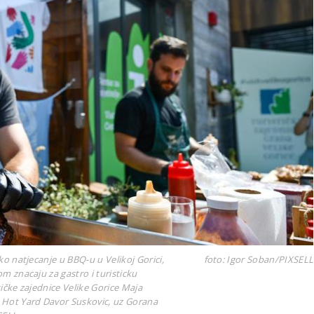
ko natjecanje u BBQ-u u Velikoj Gorici,
foto: Igor Soban/PIXSELL
om znacaju za gastro i turisticku
tičke zajednice Velike Gorice Maja
Q Hot Yard Davor Suskovic, uz Gorana