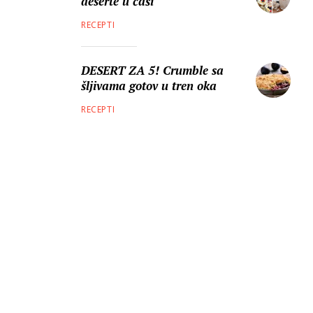
deserte u čaši
RECEPTI
DESERT ZA 5! Crumble sa
šljivama gotov u tren oka
RECEPTI