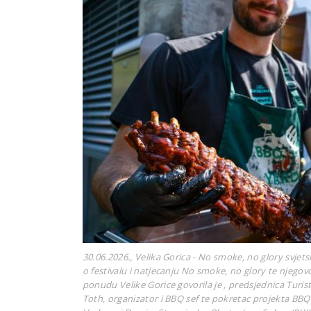
30.06.2026., Velika Gorica - No smoke, no glory svjets
o festivalu i natjecanju No smoke, no glory te njegov
ponudu Velike Gorice govorila je , predsjednica Turis
Toth, organizator i BBQ sef te pokretac projekta BB