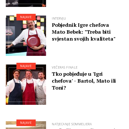
NAJAVE
INTERVJU
Pobjednik Igre chefova
Mato Bebek: "Treba biti
svjestan svojih kvaliteta"
NAJAVE
VEČERAS FINALE
Tko pobjeđuje u 'Igri
chefova' - Bartol, Mato ili
Toni?
NAJAVE
NATJECANJE SOMMELIERA