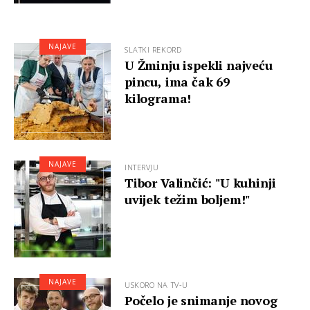
NAJAVE
SLATKI REKORD
U Žminju ispekli najveću
pincu, ima čak 69
kilograma!
NAJAVE
INTERVJU
Tibor Valinčić: "U kuhinji
uvijek težim boljem!"
NAJAVE
USKORO NA TV-U
Počelo je snimanje novog