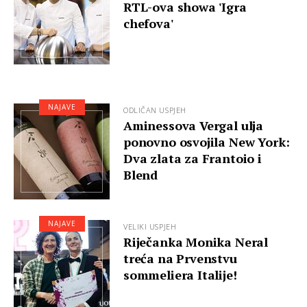
RTL-ova showa 'Igra
chefova'
NAJAVE
ODLIČAN USPJEH
Aminessova Vergal ulja
ponovno osvojila New York:
Dva zlata za Frantoio i
Blend
NAJAVE
VELIKI USPJEH
Riječanka Monika Neral
treća na Prvenstvu
sommeliera Italije!