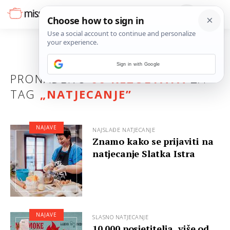
Sign in with Google
PRONAĐENO
66 REZULTATA
ZA
TAG
„
NATJECANJE
”
NAJAVE
NAJSLAĐE NATJECANJE
Znamo kako se prijaviti na
natjecanje Slatka Istra
NAJAVE
SLASNO NATJECANJE
10.000 posjetitelja, više od