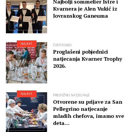
Najbolji sommelier Istre i
Kvarnera je Alen Vukić iz
lovranskog Ganeuma
NAJAVE
ČESTITAMO!
Proglašeni pobjednici
natjecanja Kvarner Trophy
2026.
NAJAVE
PRESTIŽNO NATJECANJE
Otvorene su prijave za San
Pellegrino natjecanje
mladih chefova, imamo sve
deta…