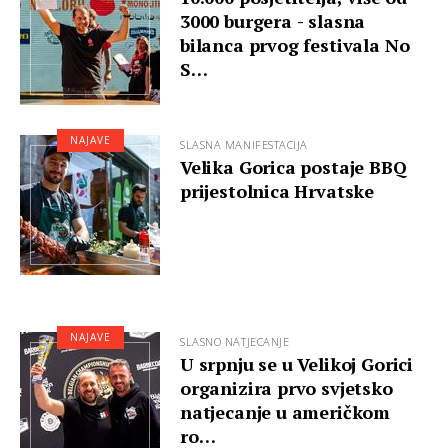
3000 burgera - slasna
bilanca prvog festivala No
S…
NAJAVE
SLASNA MANIFESTACIJA
Velika Gorica postaje BBQ
prijestolnica Hrvatske
NAJAVE
SLASNO NATJECANJE
U srpnju se u Velikoj Gorici
organizira prvo svjetsko
natjecanje u američkom
ro…