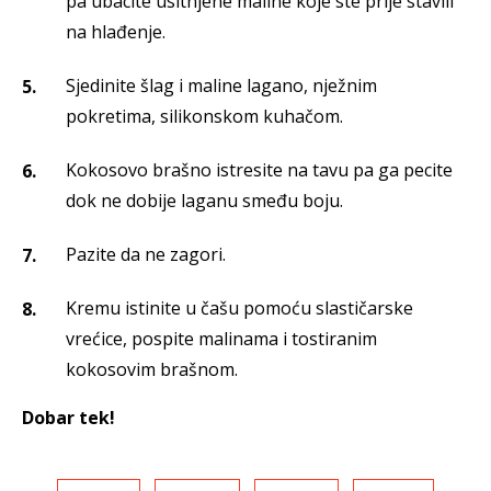
pa ubacite usitnjene maline koje ste prije stavili
na hlađenje.
Sjedinite šlag i maline lagano, nježnim
pokretima, silikonskom kuhačom.
Kokosovo brašno istresite na tavu pa ga pecite
dok ne dobije laganu smeđu boju.
Pazite da ne zagori.
Kremu istinite u čašu pomoću slastičarske
vrećice, pospite malinama i tostiranim
kokosovim brašnom.
Dobar tek!