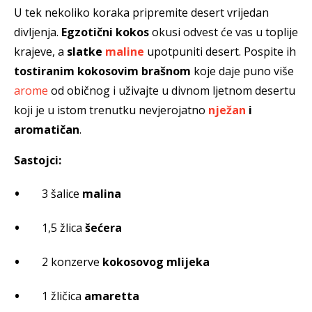
U tek nekoliko koraka pripremite desert vrijedan
divljenja.
Egzotični kokos
okusi odvest će vas u toplije
krajeve, a
slatke
maline
upotpuniti desert. Pospite ih
tostiranim kokosovim brašnom
koje daje puno više
arome
od običnog i uživajte u divnom ljetnom desertu
koji je u istom trenutku nevjerojatno
nježan
i
aromatičan
.
Sastojci:
3 šalice
malina
1,5 žlica
šećera
2 konzerve
kokosovog mlijeka
1 žličica
amaretta