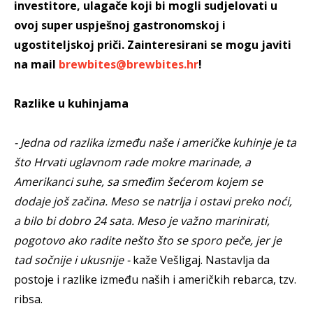
investitore, ulagače koji bi mogli sudjelovati u
ovoj super uspješnoj gastronomskoj i
ugostiteljskoj priči. Zainteresirani se mogu javiti
na mail
brewbites@brewbites.hr
!
Razlike u kuhinjama
- Jedna od razlika između naše i američke kuhinje je ta
što Hrvati uglavnom rade mokre marinade, a
Amerikanci suhe, sa smeđim šećerom kojem se
dodaje još začina. Meso se natrlja i ostavi preko noći,
a bilo bi dobro 24 sata. Meso je važno marinirati,
pogotovo ako radite nešto što se sporo peče, jer je
tad sočnije i ukusnije -
kaže Vešligaj. Nastavlja da
postoje i razlike između naših i američkih rebarca, tzv.
ribsa.