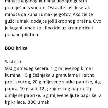
minuta laganog kuhanja dodajte gustin
pomiješan s vodom. Ostavite još desetak
minuta da kuha i umak je gotov. Ako želite
gušći umak, dodajte još škrobnog brašna. Ovo
je lagani umak koji fino ide uz krumpiriće i
pohanu piletinu.
BBQ krilca
Sastojci:
500 g smeđeg šećera, 1 g mljevenog kima i
kumina, 15 g češnjaka u granulama ili sitno
protisnutog, 20 g mljevene slatke paprike, 4 g
papra, 10 g soli, 12 g kajenskog papra, 2 g
dimljene paprike, 5 g mljevene ljute paprike, 2
kg krilaca, BBQ umak