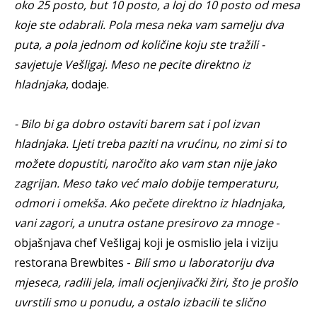
oko 25 posto, but 10 posto, a loj do 10 posto od mesa
koje ste odabrali. Pola mesa neka vam samelju dva
puta, a pola jednom od količine koju ste tražili -
savjetuje Vešligaj. Meso ne pecite direktno iz
hladnjaka
, dodaje.
- Bilo bi ga dobro ostaviti barem sat i pol izvan
hladnjaka. Ljeti treba paziti na vrućinu, no zimi si to
možete dopustiti, naročito ako vam stan nije jako
zagrijan. Meso tako već malo dobije temperaturu,
odmori i omekša. Ako pečete direktno iz hladnjaka,
vani zagori, a unutra ostane presirovo za mnoge
-
objašnjava chef Vešligaj koji je osmislio jela i viziju
restorana Brewbites -
Bili smo u laboratoriju dva
mjeseca, radili jela, imali ocjenjivački žiri, što je prošlo
uvrstili smo u ponudu, a ostalo izbacili te slično