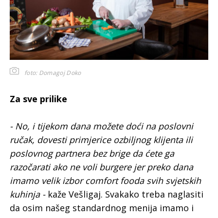
foto: Domagoj Doko
Za sve prilike
- No, i tijekom dana možete doći na poslovni
ručak, dovesti primjerice ozbiljnog klijenta ili
poslovnog partnera bez brige da ćete ga
razočarati ako ne voli burgere jer preko dana
imamo velik izbor comfort fooda svih svjetskih
kuhinja -
kaže Vešligaj. Svakako treba naglasiti
da osim našeg standardnog menija imamo i