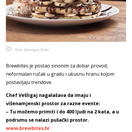
foto: Domagoj Doko
Brewbites je postao sinonim za dobar provod,
neformalan ručak u gradu i ukusnu hranu kojom
postavljaju trendove.
Chef Vešligaj nagalašava da imaju i
višenamjenski prostor za razne evente:
– Tu možemo primiti i do 400 ljudi na 2 kata, a u
podrumu se nalazi pušački prostor.
www.brewbites.hr