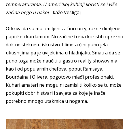
temperaturama. U američkoj kuhinji koristi se i više
začina nego u našoj
- kaže Vešligaj.
Otkriva da su mu omiljeni začini curry, razne dimljene
paprike i kardamom. No začine treba koristiti oprezno
dok ne steknete iskustvo. I limeta čini puno jela
ukusnijima pa je uvijek ima u hladnjaku. Smatra da se
puno toga može naučiti u gastro reality showovima
kao i od popularnih chefova, poput Ramsaya,
Bourdaina i Olivera, pogotovo mlađi profesionalci.
Kuhari amateri ne mogu ni zamisliti koliko se tu može
pokupiti dobrih stvari i savjeta za koje je inače
potrebno mnogo utakmica u nogama.