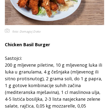
foto: Domagoj Doko
Chicken Basil Burger
Sastojci:
200 g mljevene piletine, 10 g mljevenog luka ili
luka u granulama, 4 g češnjaka (mljevenog ili
sitno protisnutog), 2 grama soli, do 1 g papra,
1 g gotove kombinacije suhih začina
(mediteranska mješavina), 1 cl maslinova ulja,
4-5 listića bosiljka, 2-3 lista nasjeckane zelene
salate, rajčica, 0,05 kg mozzarelle, 0,05