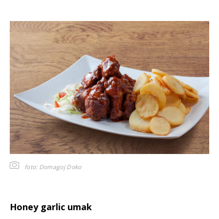
foto: Domagoj Doko
Honey garlic umak