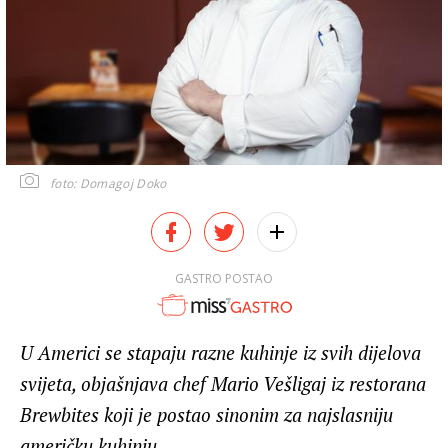
foto: Domagoj Doko
GASTRO POSTAO
U Americi se stapaju razne kuhinje iz svih dijelova
svijeta, objašnjava chef Mario Vešligaj iz restorana
Brewbites koji je postao sinonim za najslasniju
američku kuhinju...