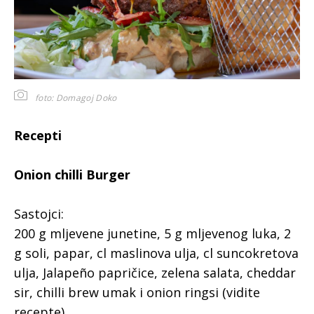
foto: Domagoj Doko
Recepti
Onion chilli Burger
Sastojci:
200 g mljevene junetine, 5 g mljevenog luka, 2
g soli, papar, cl maslinova ulja, cl suncokretova
ulja, Jalapeño papričice, zelena salata, cheddar
sir, chilli brew umak i onion ringsi (vidite
recepte)