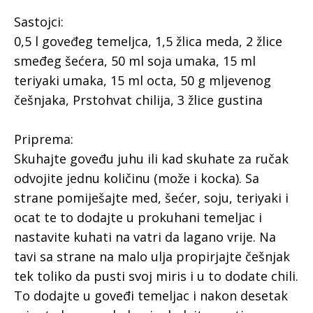
Sastojci:
0,5 l goveđeg temeljca, 1,5 žlica meda, 2 žlice
smeđeg šećera, 50 ml soja umaka, 15 ml
teriyaki umaka, 15 ml octa, 50 g mljevenog
češnjaka, Prstohvat chilija, 3 žlice gustina
Priprema:
Skuhajte goveđu juhu ili kad skuhate za ručak
odvojite jednu količinu (može i kocka). Sa
strane pomiješajte med, šećer, soju, teriyaki i
ocat te to dodajte u prokuhani temeljac i
nastavite kuhati na vatri da lagano vrije. Na
tavi sa strane na malo ulja propirjajte češnjak
tek toliko da pusti svoj miris i u to dodate chili.
To dodajte u goveđi temeljac i nakon desetak