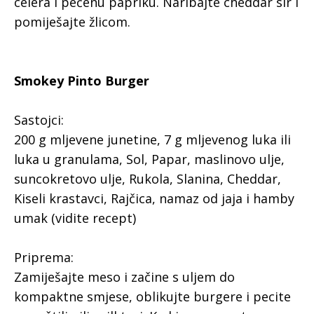
celera i pečenu papriku. Naribajte cheddar sir i
pomiješajte žlicom.
Smokey Pinto Burger
Sastojci:
200 g mljevene junetine, 7 g mljevenog luka ili
luka u granulama, Sol, Papar, maslinovo ulje,
suncokretovo ulje, Rukola, Slanina, Cheddar,
Kiseli krastavci, Rajčica, namaz od jaja i hamby
umak (vidite recept)
Priprema:
Zamiješajte meso i začine s uljem do
kompaktne smjese, oblikujte burgere i pecite