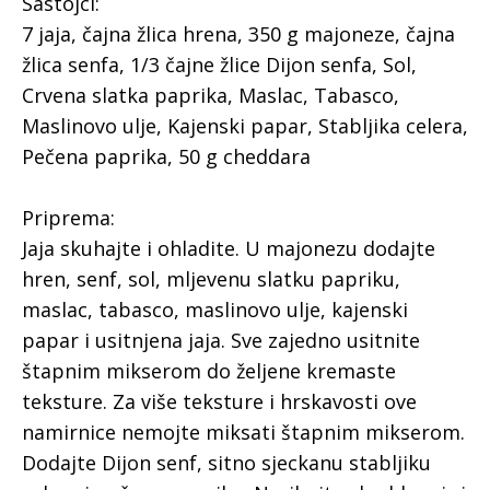
Sastojci:
7 jaja, čajna žlica hrena, 350 g majoneze, čajna
žlica senfa, 1/3 čajne žlice Dijon senfa, Sol,
Crvena slatka paprika, Maslac, Tabasco,
Maslinovo ulje, Kajenski papar, Stabljika celera,
Pečena paprika, 50 g cheddara
Priprema:
Jaja skuhajte i ohladite. U majonezu dodajte
hren, senf, sol, mljevenu slatku papriku,
maslac, tabasco, maslinovo ulje, kajenski
papar i usitnjena jaja. Sve zajedno usitnite
štapnim mikserom do željene kremaste
teksture. Za više teksture i hrskavosti ove
namirnice nemojte miksati štapnim mikserom.
Dodajte Dijon senf, sitno sjeckanu stabljiku