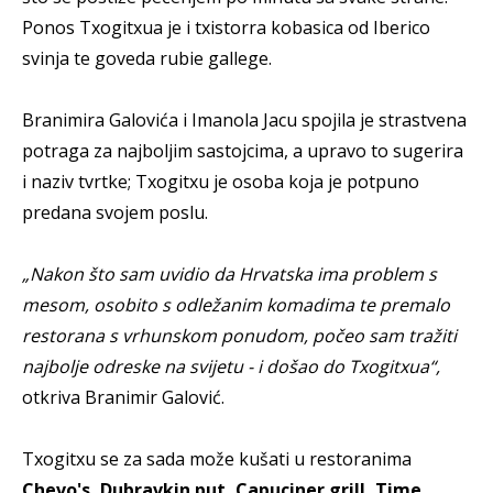
Ponos Txogitxua je i txistorra kobasica od Iberico
svinja te goveda rubie gallege.
Branimira Galovića i Imanola Jacu spojila je strastvena
potraga za najboljim sastojcima, a upravo to sugerira
i naziv tvrtke; Txogitxu je osoba koja je potpuno
predana svojem poslu.
„Nakon što sam uvidio da Hrvatska ima problem s
mesom, osobito s odležanim komadima te premalo
restorana s vrhunskom ponudom, počeo sam tražiti
najbolje odreske na svijetu - i došao do Txogitxua“,
otkriva Branimir Galović.
Txogitxu se za sada može kušati u restoranima
Chevo's, Dubravkin put, Capuciner grill, Time,