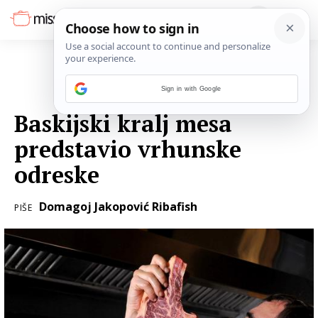
Sign in with Google
28. SIJEČNJA 2019.
Baskijski kralj mesa
predstavio vrhunske
odreske
Domagoj Jakopović Ribafish
PIŠE