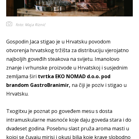
foto: Maja Riznić
Gospodin Jaca stigao je u Hrvatsku povodom
otvorenja hrvatskog tržišta za distribuciju vjerojatno
najboljih goveđih steakova na svijetu. Imanolovo
znanje i vrhunske proizvode u Hrvatskoj i susjednim
zemljama širi
tvrtka EKO NOMAD d.o.o. pod
brandom GastroBranimir,
na čiji je poziv i stigao u
Hrvatsku.
Txogitxu je poznat po goveđem mesu s dosta
intramuskularne masnoće koje daju goveda stara i do
dvadeset godina. Posebnu slast pruža aroma masti u
kojoj se čuvaju mirisi i okusi bilja koje krave slobodno