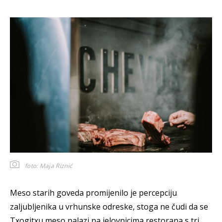
foto: Maja Riznić
Meso starih goveda promijenilo je percepciju
zaljubljenika u vrhunske odreske, stoga ne čudi da se
Txogitxu meso nalazi na jelovnicima restorana s tri