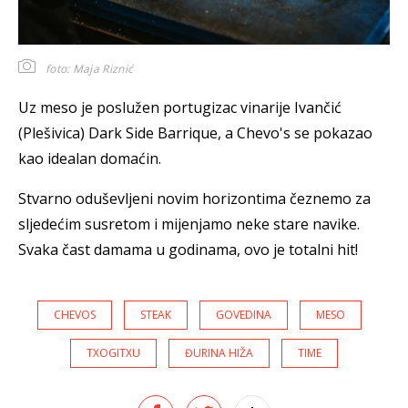
foto: Maja Riznić
Uz meso je poslužen portugizac vinarije Ivančić
(Plešivica) Dark Side Barrique, a Chevo's se pokazao
kao idealan domaćin.
Stvarno oduševljeni novim horizontima čeznemo za
sljedećim susretom i mijenjamo neke stare navike.
Svaka čast damama u godinama, ovo je totalni hit!
CHEVOS
STEAK
GOVEDINA
MESO
TXOGITXU
ĐURINA HIŽA
TIME