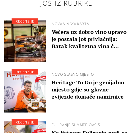
JOŠ IZ RUBRIKE
RECENZIJE
NOVA VINSKA KARTA
Večera uz dobro vino upravo
je postala još privlačnija:
Batak kvalitetna vina č…
RECENZIJE
NOVO SLASNO MJESTO
Heritage To Go je genijalno
mjesto gdje su glavne
zvijezde domaće namirnice
RECENZIJE
FULIRANJE SUMMER OASIS
Na ljetnom Fuliranju nudi se