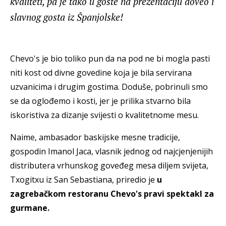
kvaliteti, pa je tako u goste na prezentaciju doveo i
slavnog gosta iz Španjolske!
Chevo's je bio toliko pun da na pod ne bi mogla pasti
niti kost od divne govedine koja je bila servirana
uzvanicima i drugim gostima. Doduše, pobrinuli smo
se da oglođemo i kosti, jer je prilika stvarno bila
iskoristiva za dizanje svijesti o kvalitetnome mesu.
Naime, ambasador baskijske mesne tradicije,
gospodin Imanol Jaca, vlasnik jednog od najcjenjenijih
distributera vrhunskog goveđeg mesa diljem svijeta,
Txogitxu iz San Sebastiana, priredio je
u
zagrebačkom restoranu Chevo's pravi spektakl za
gurmane.