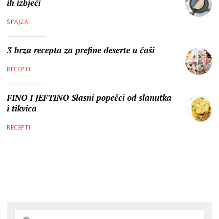
ih izbjeći
ŠPAJZA
3 brza recepta za prefine deserte u čaši
RECEPTI
FINO I JEFTINO Slasni popečci od slanutka
i tikvica
RECEPTI