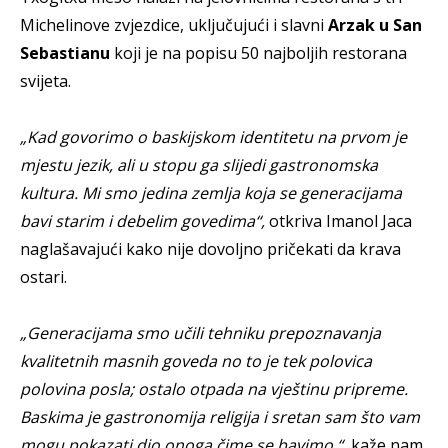
Michelinove zvjezdice, uključujući i slavni
Arzak u San
Sebastianu
koji je na popisu 50 najboljih restorana
svijeta.
„Kad govorimo o baskijskom identitetu na prvom je
mjestu jezik, ali u stopu ga slijedi gastronomska
kultura. Mi smo jedina zemlja koja se generacijama
bavi starim i debelim govedima“,
otkriva Imanol Jaca
naglašavajući kako nije dovoljno pričekati da krava
ostari.
„Generacijama smo učili tehniku prepoznavanja
kvalitetnih masnih goveda no to je tek polovica
polovina posla; ostalo otpada na vještinu pripreme.
Baskima je gastronomija religija i sretan sam što vam
mogu pokazati dio onoga čime se bavimo.“,
kaže nam