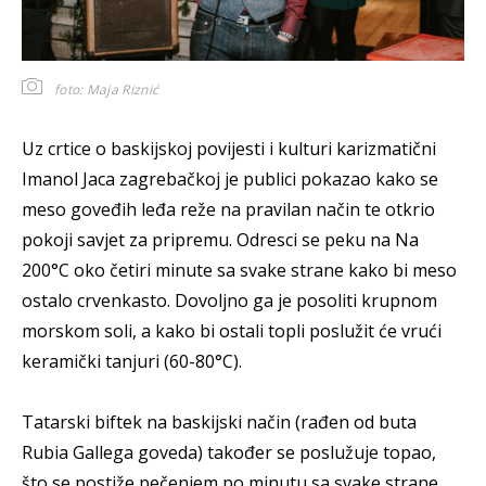
foto: Maja Riznić
Uz crtice o baskijskoj povijesti i kulturi karizmatični
Imanol Jaca zagrebačkoj je publici pokazao kako se
meso goveđih leđa reže na pravilan način te otkrio
pokoji savjet za pripremu. Odresci se peku na Na
200°C oko četiri minute sa svake strane kako bi meso
ostalo crvenkasto. Dovoljno ga je posoliti krupnom
morskom soli, a kako bi ostali topli poslužit će vrući
keramički tanjuri (60-80°C).
Tatarski biftek na baskijski način (rađen od buta
Rubia Gallega goveda) također se poslužuje topao,
što se postiže pečenjem po minutu sa svake strane.