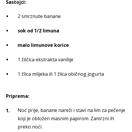
Sastojci:
2 smrznute banane
sok od 1/2 limuna
malo limunove korice
1 žličica ekstrakta vanilije
1 žlica mlijeka ili 1 žlica običnog jogurta
Priprema:
Noć prije, banane nareži i stavi na lim za pečenje
koji je obložen masnim papirom. Zamrzni ih
preko noći.