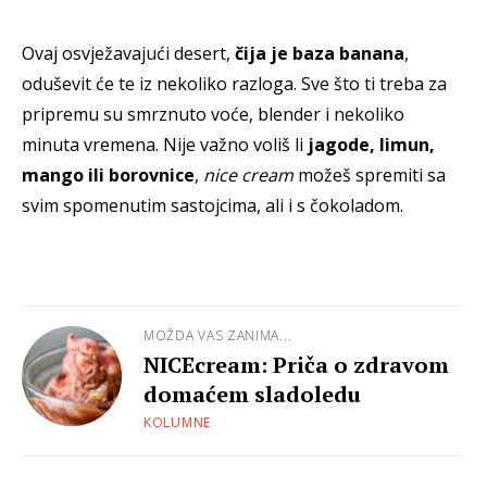
Ovaj osvježavajući desert,
čija je baza banana
,
oduševit će te iz nekoliko razloga. Sve što ti treba za
pripremu su smrznuto voće, blender i nekoliko
minuta vremena. Nije važno voliš li
jagode, limun,
mango ili borovnice
,
nice cream
možeš spremiti sa
svim spomenutim sastojcima, ali i s čokoladom.
MOŽDA VAS ZANIMA...
NICEcream: Priča o zdravom
domaćem sladoledu
KOLUMNE