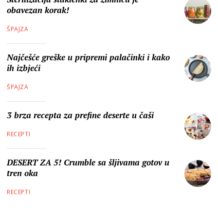
obavezan korak!
ŠPAJZA
Najčešće greške u pripremi palačinki i kako
ih izbjeći
ŠPAJZA
3 brza recepta za prefine deserte u čaši
RECEPTI
DESERT ZA 5! Crumble sa šljivama gotov u
tren oka
RECEPTI