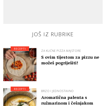
JOŠ IZ RUBRIKE
RECEPTI
ZA KUĆNE PIZZA MAJSTORE
S ovim tijestom za pizzu ne
možeš pogriješiti!
RECEPTI
BRZO I JEDNOSTAVNO
Aromatična palenta s
ružmarinom i češnjakom