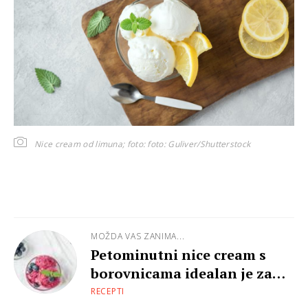
Nice cream od limuna; foto:
foto: Guliver/Shutterstock
MOŽDA VAS ZANIMA...
Petominutni nice cream s
borovnicama idealan je za
visoke temperature
RECEPTI