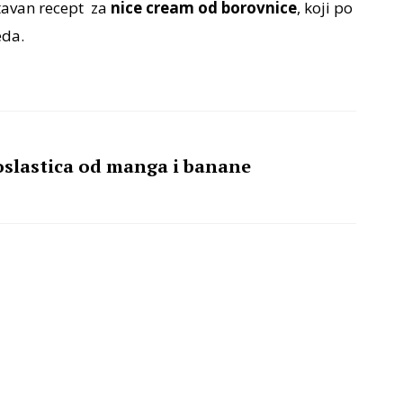
tavan recept za
nice cream od borovnice
, koji po
eda.
oslastica od manga i banane