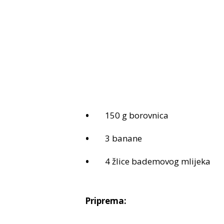
150 g borovnica
3 banane
4 žlice bademovog mlijeka
Priprema: