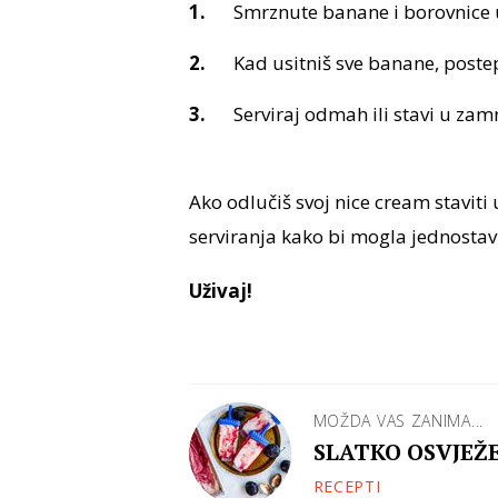
Smrznute banane i borovnice u
Kad usitniš sve banane, post
Serviraj odmah ili stavi u zamr
Ako odlučiš svoj nice cream staviti
serviranja kako bi mogla jednostavn
Uživaj!
MOŽDA VAS ZANIMA...
SLATKO OSVJEŽEN
RECEPTI