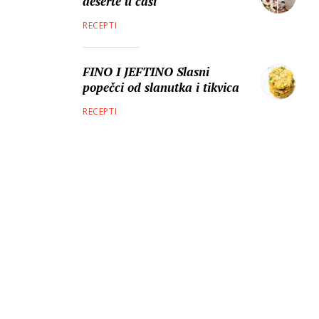
deserte u čaši
RECEPTI
FINO I JEFTINO Slasni
popečci od slanutka i tikvica
RECEPTI