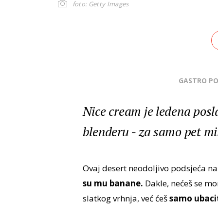
foto: Getty Images
GASTRO P
Nice cream je ledena posl
blenderu - za samo pet mi
Ovaj desert neodoljivo podsjeća na 
su mu banane.
Dakle, nećeš se mor
slatkog vrhnja, već ćeš
samo ubacit